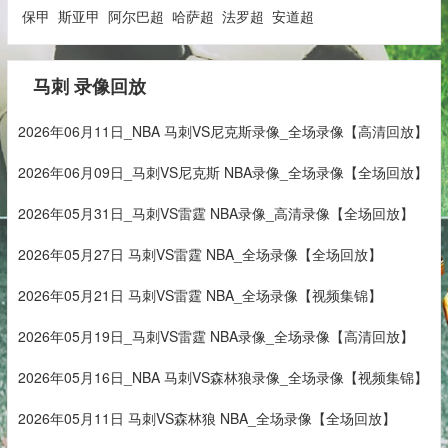
保甲
斯亚甲
阿尔巴超
哈萨超
法罗超
安道超
马刺 录像回放
2026年06月11日_NBA 马刺VS尼克斯录像_全场录像【高清回放】
2026年06月09日_马刺VS尼克斯 NBA录像_全场录像【全场回放】
2026年05月31日_马刺VS雷霆 NBA录像_高清录像【全场回放】
2026年05月27日 马刺VS雷霆 NBA_全场录像【全场回放】
2026年05月21日 马刺VS雷霆 NBA_全场录像【视频集锦】
2026年05月19日_马刺VS雷霆 NBA录像_全场录像【高清回放】
2026年05月16日_NBA 马刺VS森林狼录像_全场录像【视频集锦】
2026年05月11日 马刺VS森林狼 NBA_全场录像【全场回放】