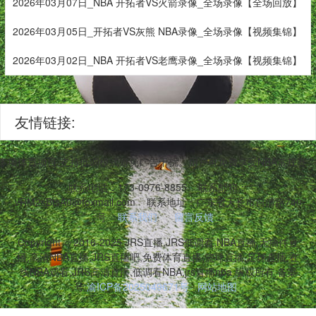
2026年03月07日_NBA 开拓者VS火箭录像_全场录像【全场回放】
2026年03月05日_开拓者VS灰熊 NBA录像_全场录像【视频集锦】
2026年03月02日_NBA 开拓者VS老鹰录像_全场录像【视频集锦】
友情链接:
等多项体育项目,支持低调模式避免广告干扰。用户可免费享受NBA常规
联系电话：173-0976-8855
联系邮箱：
vRM2sBtsA0@foxmail.com
联系地址：广东省天长市自清路740
号
联系我们
留言反馈
Copyright © 2016-2025 JRS直播,JRS低调看,NBA直播,无插件直
播,高清NBA直播,JRS直播吧,免费体育直播,篮球直播,足球直播,在
线NBA观看,JRS高清直播,低调看NBA,jrs直播nba 版权所有 备案
号:
渝ICP备2025049671号
网站地图