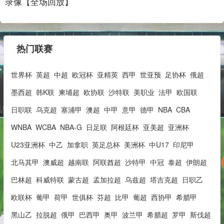
录像【全场回放】
热门联赛
世界杯
英超
中超
欧冠杯
亚精英
西甲
世亚预
足协杯
俄超
墨西超
韩K联
柬埔超
欧协联
沙特联
美职业
法甲
欧国联
日职联
乌克超
塞浦甲
澳超
中甲
意甲
德甲
NBA
CBA
WNBA
WCBA
NBA-G
日足联
阿根廷杯
亚美超
亚洲杯
U23亚洲杯
中乙
加拿职
英足总杯
美洲杯
中U17
印尼甲
北马其甲
澳威超
越南联
阿联酋超
沙特甲
中冠
泰超
伊朗超
巴林超
科威特联
蒙古超
孟加拉超
乌兹超
塔吉克超
日职乙
欧联杯
葡甲
荷甲
世俱杯
芬超
比甲
葡超
西协甲
希腊甲
黑山乙
拉脱超
俄甲
巴西甲
奥甲
波兰甲
希腊超
罗甲
斯伐超