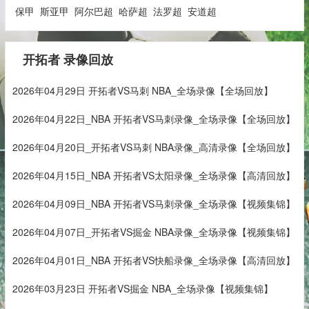
保甲
斯亚甲
阿尔巴超
哈萨超
法罗超
安道超
开拓者 录像回放
2026年04月29日 开拓者VS马刺 NBA_全场录像【全场回放】
2026年04月22日_NBA 开拓者VS马刺录像_全场录像【全场回放】
2026年04月20日_开拓者VS马刺 NBA录像_高清录像【全场回放】
2026年04月15日_NBA 开拓者VS太阳录像_全场录像【高清回放】
2026年04月09日_NBA 开拓者VS马刺录像_全场录像【视频集锦】
2026年04月07日_开拓者VS掘金 NBA录像_全场录像【视频集锦】
2026年04月01日_NBA 开拓者VS快船录像_全场录像【高清回放】
2026年03月23日 开拓者VS掘金 NBA_全场录像【视频集锦】