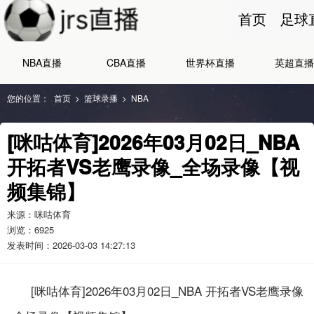
首页
足球
NBA直播
CBA直播
世界杯直播
英超直播
您的位置：
首页
>
篮球录播
>
NBA
[咪咕体育]2026年03月02日_NBA
开拓者VS老鹰录像_全场录像【视
频集锦】
来源：咪咕体育
浏览：
6925
发表时间：2026-03-03 14:27:13
[咪咕体育]2026年03月02日_NBA 开拓者VS老鹰录像