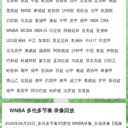
世界杯
英超
中超
欧冠杯
亚精英
西甲
世亚预
足协杯
俄超
墨西超
韩K联
柬埔超
欧协联
沙特联
美职业
法甲
欧国联
日职联
乌克超
塞浦甲
澳超
中甲
意甲
德甲
NBA
CBA
WNBA
WCBA
NBA-G
日足联
阿根廷杯
亚美超
亚洲杯
U23亚洲杯
中乙
加拿职
英足总杯
美洲杯
中U17
印尼甲
北马其甲
澳威超
越南联
阿联酋超
沙特甲
中冠
泰超
伊朗超
巴林超
科威特联
蒙古超
孟加拉超
乌兹超
塔吉克超
日职乙
欧联杯
葡甲
荷甲
世俱杯
芬超
比甲
葡超
西协甲
希腊甲
黑山乙
拉脱超
俄甲
巴西甲
奥甲
波兰甲
希腊超
罗甲
斯伐超
保甲
斯亚甲
阿尔巴超
哈萨超
法罗超
安道超
WNBA 多伦多节奏 录像回放
2026年06月23日_多伦多节奏VS梦想 WNBA录像_全场录像【视频