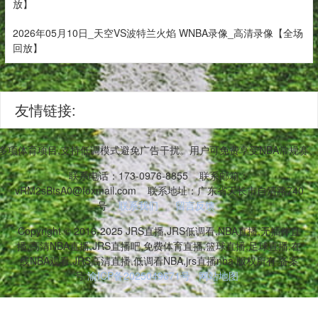
放】
2026年05月10日_天空VS波特兰火焰 WNBA录像_高清录像【全场
回放】
友情链接:
等多项体育项目,支持低调模式避免广告干扰。用户可免费享受NBA常规
联系电话：173-0976-8855
联系邮箱：
vRM2sBtsA0@foxmail.com
联系地址：广东省天长市自清路740
号
联系我们
留言反馈
Copyright © 2016-2025 JRS直播,JRS低调看,NBA直播,无插件直
播,高清NBA直播,JRS直播吧,免费体育直播,篮球直播,足球直播,在
线NBA观看,JRS高清直播,低调看NBA,jrs直播nba 版权所有 备案
号:
渝ICP备2025049671号
网站地图