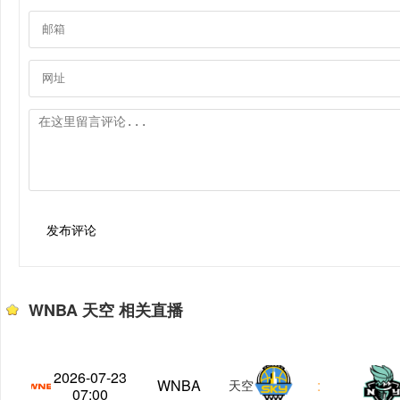
发布评论
WNBA 天空 相关直播
2026-07-23
WNBA
:
天空
07:00