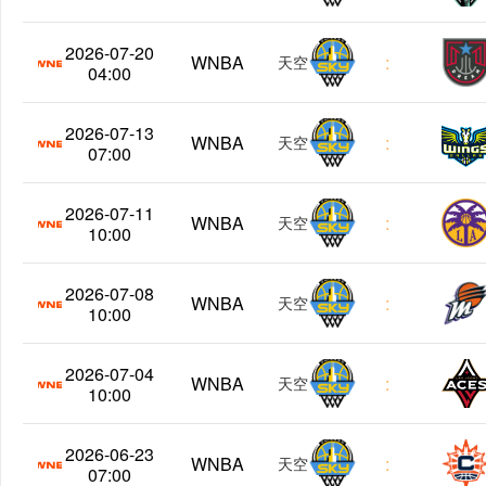
2026-07-20
WNBA
:
天空
04:00
2026-07-13
WNBA
:
天空
07:00
2026-07-11
WNBA
:
天空
10:00
2026-07-08
WNBA
:
天空
10:00
2026-07-04
WNBA
:
天空
10:00
2026-06-23
WNBA
:
天空
07:00