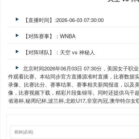
【直播时间】:2026-06-03 07:30:00
【对阵赛事】：WNBA
【对阵球队】：天空 vs 神秘人
北京时间2026年06月03日 07:30分，美国女子
件观看比赛。本站同步官方直播源准时直播，比赛数据
录像、比赛比分、赛事结果、赛事相关新闻报道，以及
像，比赛视频下载，精彩片段集锦等。同时还提供乌干超,塞尔
省港杯,秘周纪杯,波兰杯,北欧U17,非室內冠,澳华特尔