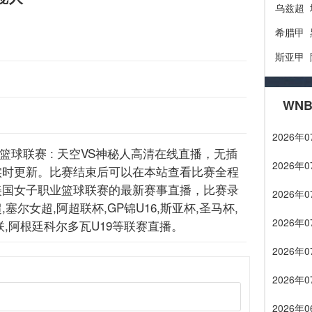
乌兹超
希腊甲
斯亚甲
WN
2026
职业篮球联赛 : 天空VS神秘人高清在线直播，无插
2026年
实时更新。比赛结束后可以在本站查看比赛全程
美国女子职业篮球联赛的最新赛事直播，比赛录
2026年
女超,阿超联杯,GP锦U16,斯亚杯,圣马杯,
2026年
女联,阿根廷科尔多瓦U19等联赛直播。
2026年
2026年
2026年