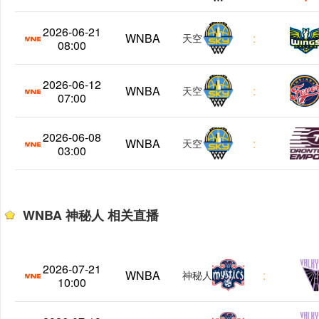
2026-06-21
WNBA
:
天空
08:00
2026-06-12
WNBA
:
天空
07:00
2026-06-08
WNBA
:
天空
03:00
WNBA 神秘人 相关直播
2026-07-21
WNBA
:
神秘人
10:00