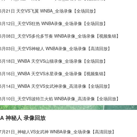
06月21日 天空VS飞翼 WNBA_全场录像【全场回放】
06月12日_天空VS狂热 WNBA录像_全场录像【全场回放】
年06月08日_天空VS多伦多节奏 WNBA录像_全场录像【视频集锦】
年06月03日_天空VS神秘人 WNBA录像_全场录像【高清回放】
05月18日_WNBA 天空VS山猫录像_全场录像【全场回放】
05月16日_WNBA 天空VS水星录像_全场录像【视频集锦】
年05月14日_WNBA 天空VS女武神录像_高清录像【全场回放】
年05月10日_天空VS波特兰火焰 WNBA录像_高清录像【全场回放】
BA 神秘人 录像回放
年07月21日_神秘人VS女武神 WNBA录像_全场录像【高清回放】