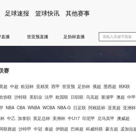
足球速报
篮球快讯
其他赛事
甲直播
世亚预直播
足协杯直播
联赛
英超
中超
欧冠杯
亚精英
西甲
世亚预
足协杯
俄超
墨西超
韩K联
欧协联
沙特联
美职业
法甲
欧国联
日职联
乌克超
塞浦甲
澳超
中甲
甲
NBA
CBA
WNBA
WCBA
NBA-G
日足联
阿根廷杯
亚美超
亚洲杯
洲杯
中乙
加拿职
英足总杯
美洲杯
中U17
印尼甲
北马其甲
澳威超
阿联酋超
沙特甲
中冠
泰超
伊朗超
巴林超
科威特联
蒙古超
孟加拉