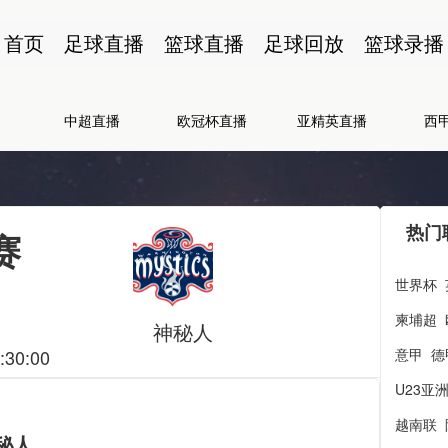
首页
足球直播
篮球直播
足球回放
篮球录播
中超直播
欧冠杯直播
亚精英直播
西
热门
赛
世界杯
柬埔超
神秘人
:30:00
意甲
德
U23亚
越南联
神秘人