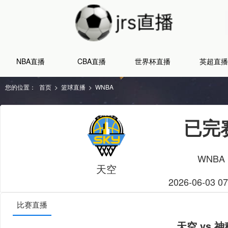
NBA直播
CBA直播
世界杯直播
英超直播
您的位置：
首页
>
篮球直播
>
WNBA
已完
WNBA
天空
2026-06-03 07
比赛直播
天空 vs 