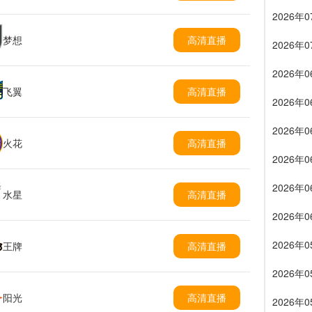
2026
梦想
高清直播
2026
2026
飞翼
高清直播
2026年
2026
火花
高清直播
2026
2026年
水星
高清直播
2026
2026
王牌
高清直播
2026
阳光
高清直播
2026