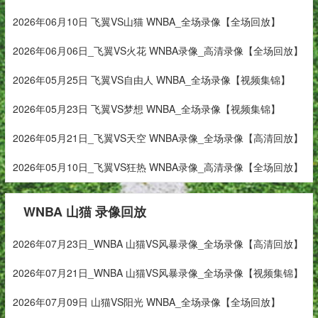
2026年06月10日 飞翼VS山猫 WNBA_全场录像【全场回放】
2026年06月06日_飞翼VS火花 WNBA录像_高清录像【全场回放】
2026年05月25日 飞翼VS自由人 WNBA_全场录像【视频集锦】
2026年05月23日 飞翼VS梦想 WNBA_全场录像【视频集锦】
2026年05月21日_飞翼VS天空 WNBA录像_全场录像【高清回放】
2026年05月10日_飞翼VS狂热 WNBA录像_高清录像【全场回放】
WNBA 山猫 录像回放
2026年07月23日_WNBA 山猫VS风暴录像_全场录像【高清回放】
2026年07月21日_WNBA 山猫VS风暴录像_全场录像【视频集锦】
2026年07月09日 山猫VS阳光 WNBA_全场录像【全场回放】