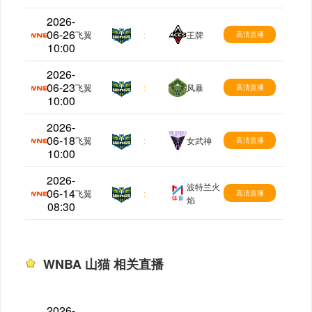
2026-
06-26
WNBA
飞翼
:
王牌
高清直播
10:00
2026-
06-23
WNBA
飞翼
:
风暴
高清直播
10:00
2026-
06-18
WNBA
飞翼
:
女武神
高清直播
10:00
2026-
波特兰火
06-14
WNBA
飞翼
:
高清直播
焰
08:30
WNBA 山猫 相关直播
2026-