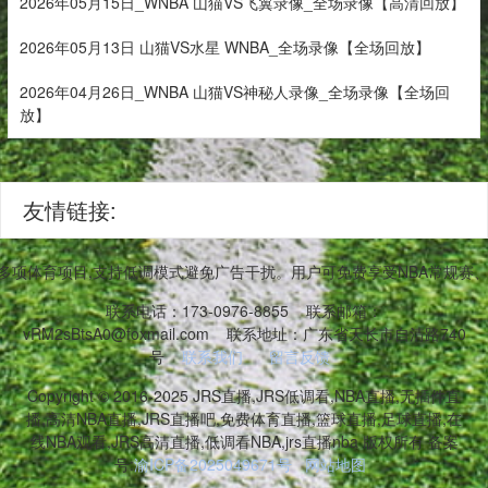
2026年05月15日_WNBA 山猫VS飞翼录像_全场录像【高清回放】
2026年05月13日 山猫VS水星 WNBA_全场录像【全场回放】
2026年04月26日_WNBA 山猫VS神秘人录像_全场录像【全场回
放】
友情链接:
等多项体育项目,支持低调模式避免广告干扰。用户可免费享受NBA常规
联系电话：173-0976-8855
联系邮箱：
vRM2sBtsA0@foxmail.com
联系地址：广东省天长市自清路740
号
联系我们
留言反馈
Copyright © 2016-2025 JRS直播,JRS低调看,NBA直播,无插件直
播,高清NBA直播,JRS直播吧,免费体育直播,篮球直播,足球直播,在
线NBA观看,JRS高清直播,低调看NBA,jrs直播nba 版权所有 备案
号:
渝ICP备2025049671号
网站地图