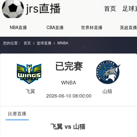
首页
足球
NBA直播
CBA直播
世界杯直播
英超直播
您的位置：
首页
>
篮球直播
>
WNBA
已完赛
WNBA
飞翼
山猫
2026-06-10 08:00:00
比赛直播
飞翼 vs 山猫