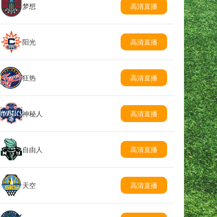
梦想
高清直播
阳光
高清直播
狂热
高清直播
神秘人
高清直播
自由人
高清直播
天空
高清直播