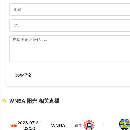
发布评论
WNBA 阳光 相关直播
2026-07-31
WNBA
:
阳光
08:00