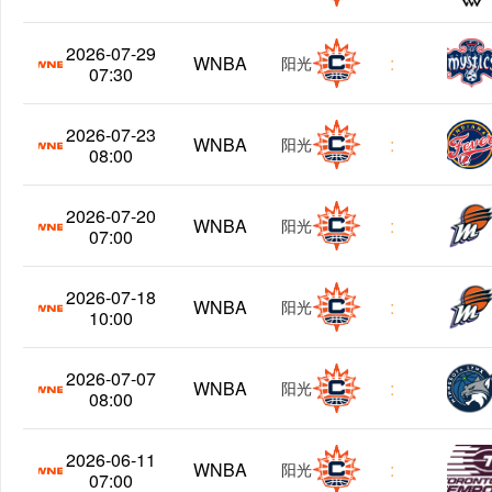
2026-07-29
WNBA
:
阳光
07:30
2026-07-23
WNBA
:
阳光
08:00
2026-07-20
WNBA
:
阳光
07:00
2026-07-18
WNBA
:
阳光
10:00
2026-07-07
WNBA
:
阳光
08:00
2026-06-11
WNBA
:
阳光
07:00