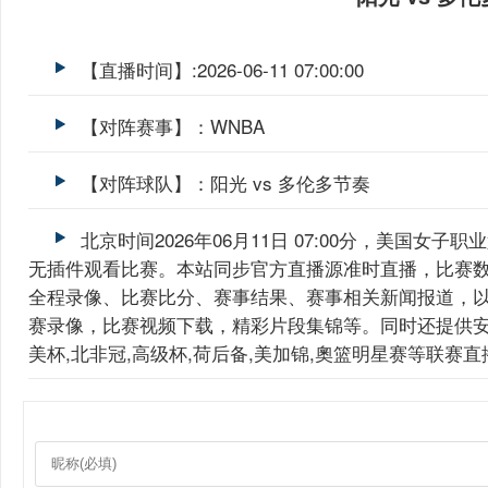
【直播时间】:2026-06-11 07:00:00
【对阵赛事】：WNBA
【对阵球队】：阳光 vs 多伦多节奏
北京时间2026年06月11日 07:00分，美国女子
无插件观看比赛。本站同步官方直播源准时直播，比赛
全程录像、比赛比分、赛事结果、赛事相关新闻报道，
赛录像，比赛视频下载，精彩片段集锦等。同时还提供安道
美杯,北非冠,高级杯,荷后备,美加锦,奧篮明星赛等联赛直