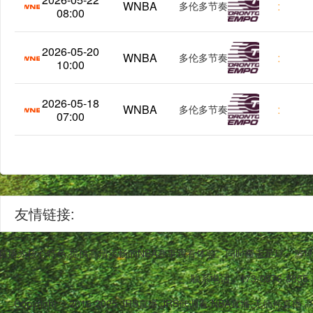
WNBA
:
多伦多节奏
08:00
2026-05-20
WNBA
:
多伦多节奏
10:00
2026-05-18
WNBA
:
多伦多节奏
07:00
友情链接:
BA直播为核心特色,提供高清流畅的NBA赛事观看体验。同时覆盖足球、
联系电话：173-0976-8855
Copyright © 2016-2025 JRS直播,JRS低调看,NBA直播,无