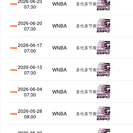
2026-06-23
WNBA
:
多伦多节奏
07:30
2026-06-20
WNBA
:
多伦多节奏
07:30
2026-06-17
WNBA
:
多伦多节奏
07:00
2026-06-13
WNBA
:
多伦多节奏
07:30
2026-06-04
WNBA
:
多伦多节奏
07:30
2026-05-28
WNBA
:
多伦多节奏
08:00
2026-05-22