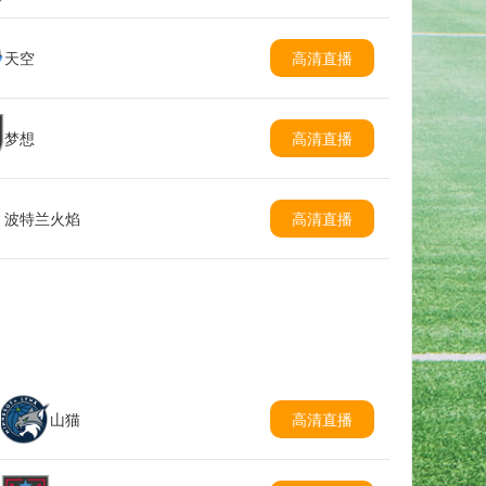
天空
高清直播
梦想
高清直播
波特兰火焰
高清直播
山猫
高清直播