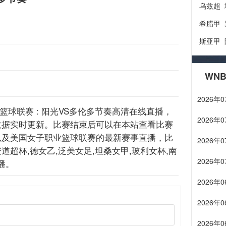
乌兹超
希腊甲
斯亚甲
WN
2026年
职业篮球联赛 : 阳光VS多伦多节奏高清在线直播，
2026年
数据实时更新。比赛结束后可以在本站查看比赛
以及美国女子职业篮球联赛的最新赛事直播，比
2026年
超杯,德女乙,泛美女足,坦桑女甲,玻利女杯,南
2026年
播。
2026
2026年
2026年