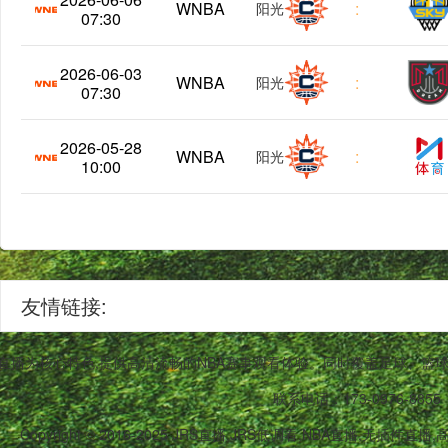
WNBA
:
阳光
07:30
2026-06-03
WNBA
:
阳光
07:30
2026-05-28
WNBA
:
阳光
10:00
友情链接:
BA直播为核心特色,提供高清流畅的NBA赛事观看体验。同时覆盖足球、
联系电话：173-0976-8855
Copyright © 2016-2025 JRS直播,JRS低调看,NBA直播,无