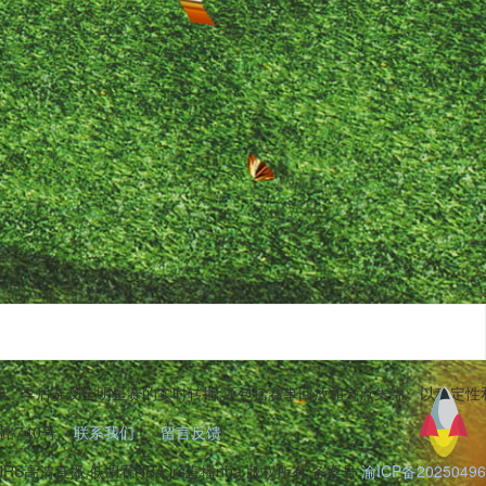
规赛、季后赛及全明星赛的实时转播,还包括赛事回放和亮点集锦。以稳定性
740号
联系我们
留言反馈
,JRS高清直播,低调看NBA,jrs直播nba 版权所有 备案号:
渝ICP备20250496