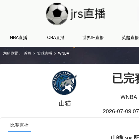
NBA直播
CBA直播
世界杯直播
英超直播
您的位置：
首页
>
篮球直播
>
WNBA
已完
WNBA
山猫
2026-07-09 07
比赛直播
山猫 vs 