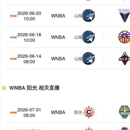
2026-06-20
WNBA
:
山猫
10:00
2026-06-18
WNBA
:
山猫
10:00
2026-06-14
WNBA
:
山猫
08:00
WNBA 阳光 相关直播
2026-07-31
WNBA
:
阳光
08:00