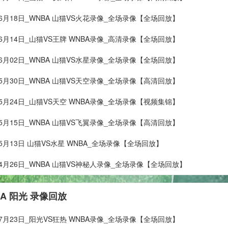
06月18日_WNBA 山猫VS火花录像_全场录像【全场回放】
06月14日_山猫VS王牌 WNBA录像_高清录像【全场回放】
06月02日_WNBA 山猫VS水星录像_全场录像【全场回放】
05月30日_WNBA 山猫VS天空录像_全场录像【高清回放】
05月24日_山猫VS天空 WNBA录像_全场录像【视频集锦】
05月15日_WNBA 山猫VS飞翼录像_全场录像【高清回放】
05月13日 山猫VS水星 WNBA_全场录像【全场回放】
年04月26日_WNBA 山猫VS神秘人录像_全场录像【全场回放】
BA 阳光 录像回放
07月23日_阳光VS狂热 WNBA录像_全场录像【全场回放】