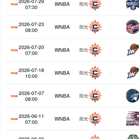
2026-07-29
WNBA
:
阳光
07:30
2026-07-23
WNBA
:
阳光
08:00
2026-07-20
WNBA
:
阳光
07:00
2026-07-18
WNBA
:
阳光
10:00
2026-07-07
WNBA
:
阳光
08:00
2026-06-11
WNBA
:
阳光
07:00
2026-06-06