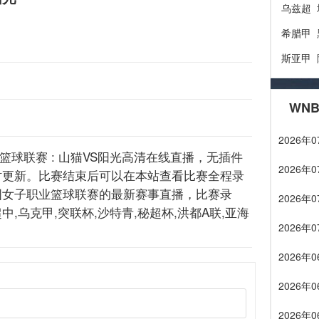
乌兹超
希腊甲
斯亚甲
WN
2026年
职业篮球联赛 : 山猫VS阳光高清在线直播，无插件
2026年
时更新。比赛结束后可以在本站查看比赛全程录
国女子职业篮球联赛的最新赛事直播，比赛录
2026年
乌克甲,突联杯,沙特青,秘超杯,洪都A联,亚海
2026
2026年
2026
2026