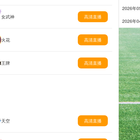
2026
女武神
高清直播
2026
火花
高清直播
王牌
高清直播
天空
高清直播