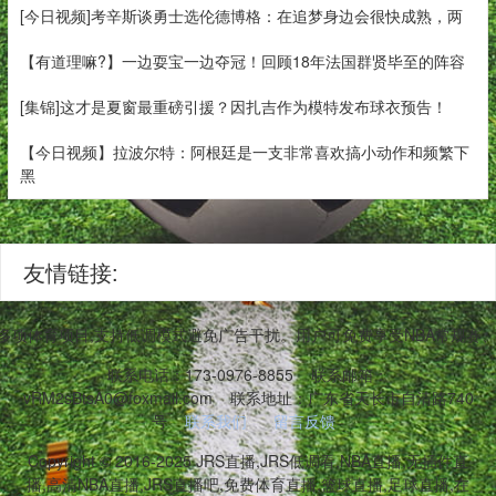
[今日视频]考辛斯谈勇士选伦德博格：在追梦身边会很快成熟，两
【有道理嘛?】一边耍宝一边夺冠！回顾18年法国群贤毕至的阵容
[集锦]这才是夏窗最重磅引援？因扎吉作为模特发布球衣预告！
【今日视频】拉波尔特：阿根廷是一支非常喜欢搞小动作和频繁下
黑
友情链接:
等多项体育项目,支持低调模式避免广告干扰。用户可免费享受NBA常规
联系电话：173-0976-8855
联系邮箱：
vRM2sBtsA0@foxmail.com
联系地址：广东省天长市自清路740
号
联系我们
留言反馈
Copyright © 2016-2025 JRS直播,JRS低调看,NBA直播,无插件直
播,高清NBA直播,JRS直播吧,免费体育直播,篮球直播,足球直播,在