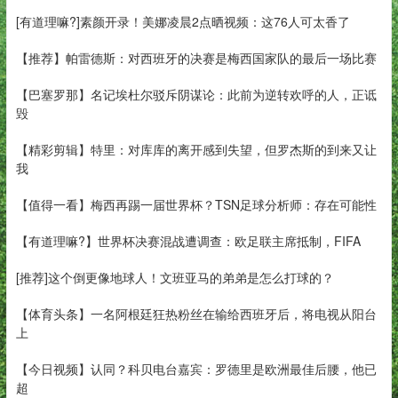
[有道理嘛?]素颜开录！美娜凌晨2点晒视频：这76人可太香了
【推荐】帕雷德斯：对西班牙的决赛是梅西国家队的最后一场比赛
【巴塞罗那】名记埃杜尔驳斥阴谋论：此前为逆转欢呼的人，正诋
毁
【精彩剪辑】特里：对库库的离开感到失望，但罗杰斯的到来又让
我
【值得一看】梅西再踢一届世界杯？TSN足球分析师：存在可能性
【有道理嘛?】世界杯决赛混战遭调查：欧足联主席抵制，FIFA
[推荐]这个倒更像地球人！文班亚马的弟弟是怎么打球的？
【体育头条】一名阿根廷狂热粉丝在输给西班牙后，将电视从阳台
上
【今日视频】认同？科贝电台嘉宾：罗德里是欧洲最佳后腰，他已
超