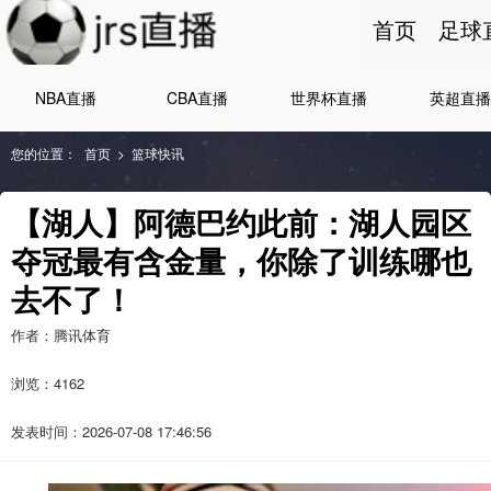
首页
足球
NBA直播
CBA直播
世界杯直播
英超直播
您的位置：
首页
>
篮球快讯
【湖人】阿德巴约此前：湖人园区
夺冠最有含金量，你除了训练哪也
去不了！
作者：腾讯体育
浏览：
4162
发表时间：2026-07-08 17:46:56