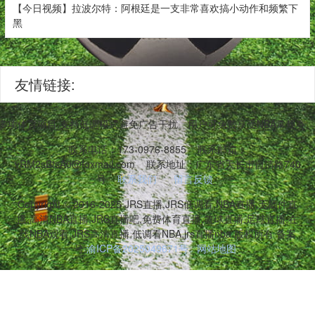
【今日视频】拉波尔特：阿根廷是一支非常喜欢搞小动作和频繁下
黑
友情链接:
等多项体育项目,支持低调模式避免广告干扰。用户可免费享受NBA常规
联系电话：173-0976-8855
联系邮箱：
vRM2sBtsA0@foxmail.com
联系地址：广东省天长市自清路740
号
联系我们
留言反馈
Copyright © 2016-2025 JRS直播,JRS低调看,NBA直播,无插件直
播,高清NBA直播,JRS直播吧,免费体育直播,篮球直播,足球直播,在
线NBA观看,JRS高清直播,低调看NBA,jrs直播nba 版权所有 备案
号:
渝ICP备2025049671号
网站地图