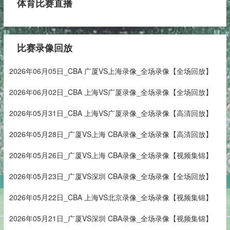
体育比赛直播
比赛录像回放
2026年06月05日_CBA 广厦VS上海录像_全场录像【全场回放】
2026年06月02日_CBA 上海VS广厦录像_全场录像【全场回放】
2026年05月31日_CBA 上海VS广厦录像_全场录像【高清回放】
2026年05月28日_广厦VS上海 CBA录像_全场录像【高清回放】
2026年05月26日_广厦VS上海 CBA录像_全场录像【视频集锦】
2026年05月23日_广厦VS深圳 CBA录像_全场录像【全场回放】
2026年05月22日_CBA 上海VS北京录像_全场录像【视频集锦】
2026年05月21日_广厦VS深圳 CBA录像_全场录像【视频集锦】