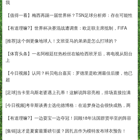
我
【值得一看】梅西再踢一届世界杯？TSN足球分析师：存在可能性
【有道理嘛?】世界杯决赛混战遭调查：欧足联主席抵制，FIFA
[推荐]这个倒更像地球人！文班亚马的弟弟是怎么打球的？
【体育头条】一名阿根廷狂热粉丝在输给西班牙后，将电视从阳台
上
【今日视频】认同？科贝电台嘉宾：罗德里是欧洲最佳后腰，他已
超
[足球]当卡里乌斯老婆遇上孔蒂！这解说阵容亮相，排场直接拉满
[今日视频]考辛斯谈勇士选伦德博格：在追梦身边会很快成熟，两
【有道理嘛?】一边耍宝一边夺冠！回顾18年法国群贤毕至的阵容
[集锦]这才是夏窗最重磅引援？因扎吉作为模特发布球衣预告！