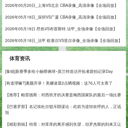
2026年05月20日_上海VS北京 CBA录像_高清录像【全场回放】
2026年05月18日_深圳VS广厦 CBA录像_高清录像【全场回放】
2026年05月18日 昂热VS布雷斯特 法甲_全场录像【全场回放】
2026年05月18日_法甲 欧塞尔VS里尔录像_全场录像【全场回放】
体育资讯
[集锦]新赛季多给小杨喂俩球~莫兰特造访开拓者跟拍记录Day
[有道理嘛?]素颜开录！美娜凌晨2点晒视频：这76人可太香了
【推荐】帕雷德斯：对西班牙的决赛是梅西国家队的最后一场比赛
【巴塞罗那】名记埃杜尔驳斥阴谋论：此前为逆转欢呼的人，正诋
毁
【精彩剪辑】特里：对库库的离开感到失望，但罗杰斯的到来又让