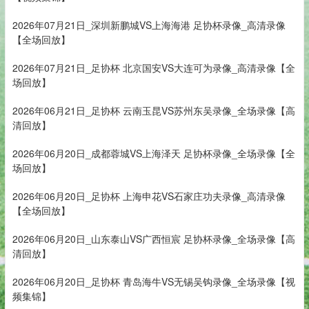
2026年07月21日_深圳新鹏城VS上海海港 足协杯录像_高清录像
【全场回放】
2026年07月21日_足协杯 北京国安VS大连可为录像_高清录像【全
场回放】
2026年06月21日_足协杯 云南玉昆VS苏州东吴录像_全场录像【高
清回放】
2026年06月20日_成都蓉城VS上海泽天 足协杯录像_全场录像【全
场回放】
2026年06月20日_足协杯 上海申花VS石家庄功夫录像_高清录像
【全场回放】
2026年06月20日_山东泰山VS广西恒宸 足协杯录像_全场录像【高
清回放】
2026年06月20日_足协杯 青岛海牛VS无锡吴钩录像_全场录像【视
频集锦】