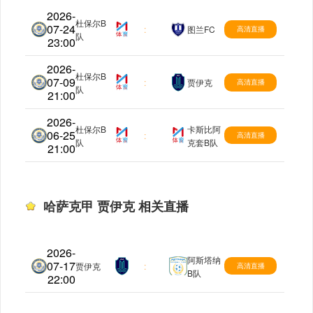
2026-
杜保尔B
07-24
哈萨克甲
:
图兰FC
高清直播
队
23:00
2026-
杜保尔B
07-09
哈萨克甲
:
贾伊克
高清直播
队
21:00
2026-
杜保尔B
卡斯比阿
06-25
哈萨克甲
:
高清直播
队
克套B队
21:00
哈萨克甲 贾伊克 相关直播
2026-
阿斯塔纳
07-17
哈萨克甲
贾伊克
:
高清直播
B队
22:00