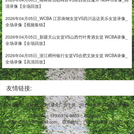
清录像【全场回放】
2026年04月05日_WCBA 江苏南钢女篮VS四川远达美乐女篮录像_
全场录像【视频集锦】
2026年04月05日_新疆天山女篮VS山西竹叶青酒女篮 WCBA录像_
全场录像【全场回放】
2026年04月05日_浙江稠州银行女篮VS合肥文旅女篮 WCBA录像_
全场录像【高清回放】
友情链接:
等多项体育项目,支持低调模式避免广告干扰。用户可免费享受NBA常规
联系电话：173-0976-8855
联系邮箱：
vRM2sBtsA0@foxmail.com
联系地址：广东省天长市自清路740
号
联系我们
留言反馈