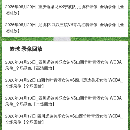
2026年06月20日_重庆铜梁龙VS宁波队 足协杯录像_全场录像【全
场回放】
2026年06月20日_足协杯 武汉三镇VS青岛红狮录像_全场录像【全
场回放】
篮球 录像回放
2026年04月25日_四川远达美乐女篮VS山西竹叶青酒女篮 WCBA
录像_全场录像【高清回放】
2026年04月22日 山西竹叶青酒女篮VS四川远达美乐女篮 WCBA_
全场录像【全场回放】
2026年04月19日_四川远达美乐女篮VS山西竹叶青酒女篮 WCBA
录像_全场录像【全场回放】
2026年04月17日 四川远达美乐女篮VS山西竹叶青酒女篮 WCBA_
全场录像【全场回放】