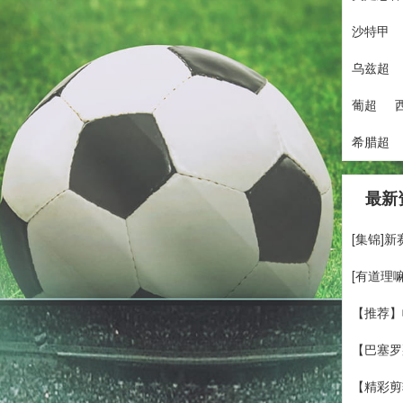
沙特甲
乌兹超
葡超
希腊超
最新
[集锦]
[有道理
【推荐】
【巴塞罗
【精彩剪