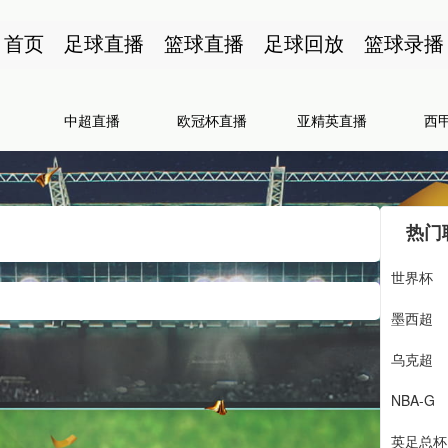
首页
足球直播
篮球直播
足球回放
篮球录播
中超直播
欧冠杯直播
亚精英直播
西
热门
世界杯
墨西超
乌克超
NBA-G
英足总杯