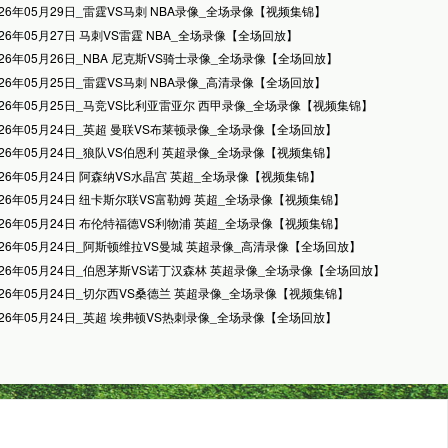
026年05月29日_雷霆VS马刺 NBA录像_全场录像【视频集锦】
026年05月27日 马刺VS雷霆 NBA_全场录像【全场回放】
026年05月26日_NBA 尼克斯VS骑士录像_全场录像【全场回放】
026年05月25日_雷霆VS马刺 NBA录像_高清录像【全场回放】
026年05月25日_马竞VS比利亚雷亚尔 西甲录像_全场录像【视频集锦】
026年05月24日_英超 曼联VS布莱顿录像_全场录像【全场回放】
026年05月24日_狼队VS伯恩利 英超录像_全场录像【视频集锦】
026年05月24日 阿森纳VS水晶宫 英超_全场录像【视频集锦】
026年05月24日 纽卡斯尔联VS富勒姆 英超_全场录像【视频集锦】
026年05月24日 布伦特福德VS利物浦 英超_全场录像【视频集锦】
026年05月24日_阿斯顿维拉VS曼城 英超录像_高清录像【全场回放】
026年05月24日_伯恩茅斯VS诺丁汉森林 英超录像_全场录像【全场回放】
026年05月24日_切尔西VS桑德兰 英超录像_全场录像【视频集锦】
026年05月24日_英超 埃弗顿VS热刺录像_全场录像【全场回放】