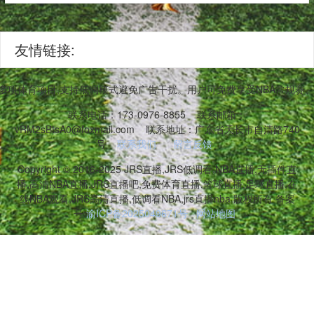
友情链接:
等多项体育项目,支持低调模式避免广告干扰。用户可免费享受NBA常规
联系电话：173-0976-8855
联系邮箱：
vRM2sBtsA0@foxmail.com
联系地址：广东省天长市自清路740
号
联系我们
留言反馈
Copyright © 2016-2025 JRS直播,JRS低调看,NBA直播,无插件直
播,高清NBA直播,JRS直播吧,免费体育直播,篮球直播,足球直播,在
线NBA观看,JRS高清直播,低调看NBA,jrs直播nba 版权所有 备案
号:
渝ICP备2025049671号
网站地图