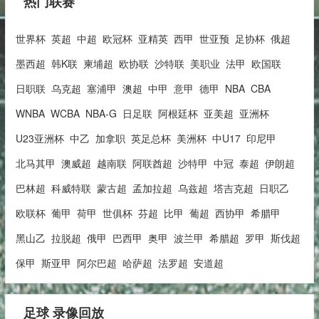
热门联赛
世界杯
英超
中超
欧冠杯
亚精英
西甲
世亚预
足协杯
俄超
墨西超
韩K联
柬埔超
欧协联
沙特联
美职业
法甲
欧国联
日职联
乌克超
塞浦甲
澳超
中甲
意甲
德甲
NBA
CBA
WNBA
WCBA
NBA-G
日足联
阿根廷杯
亚美超
亚洲杯
U23亚洲杯
中乙
加拿职
英足总杯
美洲杯
中U17
印尼甲
北马其甲
澳威超
越南联
阿联酋超
沙特甲
中冠
泰超
伊朗超
巴林超
科威特联
蒙古超
孟加拉超
乌兹超
塔吉克超
日职乙
欧联杯
葡甲
荷甲
世俱杯
芬超
比甲
葡超
西协甲
希腊甲
黑山乙
拉脱超
俄甲
巴西甲
奥甲
波兰甲
希腊超
罗甲
斯伐超
保甲
斯亚甲
阿尔巴超
哈萨超
法罗超
安道超
足球 录像回放