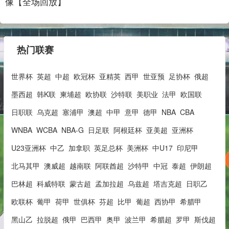
像【全场回放】
热门联赛
世界杯
英超
中超
欧冠杯
亚精英
西甲
世亚预
足协杯
俄超
墨西超
韩K联
柬埔超
欧协联
沙特联
美职业
法甲
欧国联
日职联
乌克超
塞浦甲
澳超
中甲
意甲
德甲
NBA
CBA
WNBA
WCBA
NBA-G
日足联
阿根廷杯
亚美超
亚洲杯
U23亚洲杯
中乙
加拿职
英足总杯
美洲杯
中U17
印尼甲
北马其甲
澳威超
越南联
阿联酋超
沙特甲
中冠
泰超
伊朗超
巴林超
科威特联
蒙古超
孟加拉超
乌兹超
塔吉克超
日职乙
欧联杯
葡甲
荷甲
世俱杯
芬超
比甲
葡超
西协甲
希腊甲
黑山乙
拉脱超
俄甲
巴西甲
奥甲
波兰甲
希腊超
罗甲
斯伐超