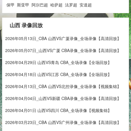
保甲
斯亚甲
阿尔巴超
哈萨超
法罗超
安道超
山西 录像回放
2026年05月13日_CBA 山西VS广厦录像_全场录像【高清回放】
2026年05月07日_山西VS广厦 CBA录像_全场录像【高清回放】
2026年04月29日 山西VS青岛 CBA_全场录像【全场回放】
2026年04月18日 山西VS江苏 CBA_全场录像【全场回放】
2026年04月13日_CBA 山西VS北控录像_全场录像【视频集锦】
2026年04月04日_山西VS新疆 CBA录像_全场录像【高清回放】
2026年04月01日 山西VS四川 CBA_全场录像【视频集锦】
2026年03月23日_CBA 山西VS广州录像_全场录像【高清回放】