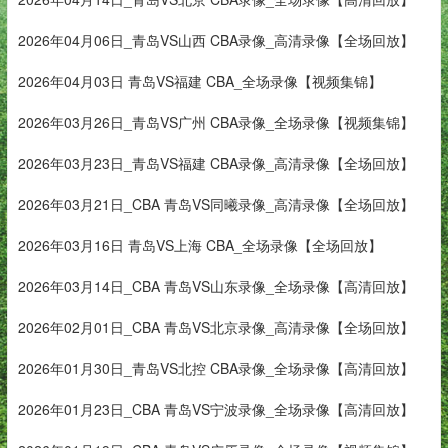
2026年04月06日_青岛VS山西 CBA录像_高清录像【全场回放】
2026年04月03日 青岛VS福建 CBA_全场录像【视频集锦】
2026年03月26日_青岛VS广州 CBA录像_全场录像【视频集锦】
2026年03月23日_青岛VS福建 CBA录像_高清录像【全场回放】
2026年03月21日_CBA 青岛VS同曦录像_高清录像【全场回放】
2026年03月16日 青岛VS上海 CBA_全场录像【全场回放】
2026年03月14日_CBA 青岛VS山东录像_全场录像【高清回放】
2026年02月01日_CBA 青岛VS北京录像_高清录像【全场回放】
2026年01月30日_青岛VS北控 CBA录像_全场录像【高清回放】
2026年01月23日_CBA 青岛VS宁波录像_全场录像【高清回放】