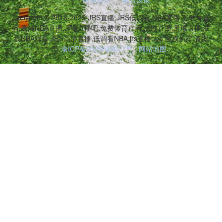
Copyright © 2016-2025 JRS直播,JRS低调看,NBA直播,无插件直
播,高清NBA直播,JRS直播吧,免费体育直播,篮球直播,足球直播,在
线NBA观看,JRS高清直播,低调看NBA,jrs直播nba 版权所有 备案
号:
渝ICP备2025049671号
网站地图