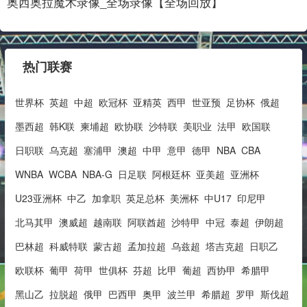
奥西奥拉魔术录像_全场录像【全场回放】
热门联赛
世界杯
英超
中超
欧冠杯
亚精英
西甲
世亚预
足协杯
俄超
墨西超
韩K联
柬埔超
欧协联
沙特联
美职业
法甲
欧国联
日职联
乌克超
塞浦甲
澳超
中甲
意甲
德甲
NBA
CBA
WNBA
WCBA
NBA-G
日足联
阿根廷杯
亚美超
亚洲杯
U23亚洲杯
中乙
加拿职
英足总杯
美洲杯
中U17
印尼甲
北马其甲
澳威超
越南联
阿联酋超
沙特甲
中冠
泰超
伊朗超
巴林超
科威特联
蒙古超
孟加拉超
乌兹超
塔吉克超
日职乙
欧联杯
葡甲
荷甲
世俱杯
芬超
比甲
葡超
西协甲
希腊甲
黑山乙
拉脱超
俄甲
巴西甲
奥甲
波兰甲
希腊超
罗甲
斯伐超