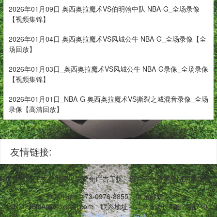
2026年01月09日 奥西奥拉魔术VS伯明翰中队 NBA-G_全场录像
【视频集锦】
2026年01月04日 奥西奥拉魔术VS风城公牛 NBA-G_全场录像【全
场回放】
2026年01月03日_奥西奥拉魔术VS风城公牛 NBA-G录像_全场录像
【视频集锦】
2026年01月01日_NBA-G 奥西奥拉魔术VS撕裂之城混音录像_全场
录像【高清回放】
友情链接:
等多项体育项目,支持低调模式避免广告干扰。用户可免费享受NBA常规
联系电话：173-0976-8855
联系邮箱：
vRM2sBtsA0@foxmail.com
联系地址：广东省天长市自清路740
号
联系我们
留言反馈