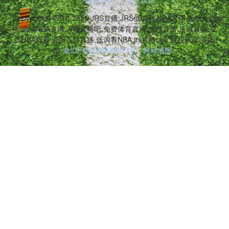
Copyright © 2016-2025 JRS直播,JRS低调看,NBA直播,无插件直
播,高清NBA直播,JRS直播吧,免费体育直播,篮球直播,足球直播,在
线NBA观看,JRS高清直播,低调看NBA,jrs直播nba 版权所有 备案
号:
渝ICP备2025049671号
网站地图