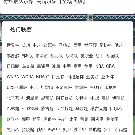
荷华狼队录像_高清录像【全场回放】
热门联赛
世界杯
英超
中超
欧冠杯
亚精英
西甲
世亚预
足协杯
俄超
墨西超
韩K联
柬埔超
欧协联
沙特联
美职业
法甲
欧国联
日职联
乌克超
塞浦甲
澳超
中甲
意甲
德甲
NBA
CBA
WNBA
WCBA
NBA-G
日足联
阿根廷杯
亚美超
亚洲杯
U23亚洲杯
中乙
加拿职
英足总杯
美洲杯
中U17
印尼甲
北马其甲
澳威超
越南联
阿联酋超
沙特甲
中冠
泰超
伊朗超
巴林超
科威特联
蒙古超
孟加拉超
乌兹超
塔吉克超
日职乙
欧联杯
葡甲
荷甲
世俱杯
芬超
比甲
葡超
西协甲
希腊甲
黑山乙
拉脱超
俄甲
巴西甲
奥甲
波兰甲
希腊超
罗甲
斯伐超