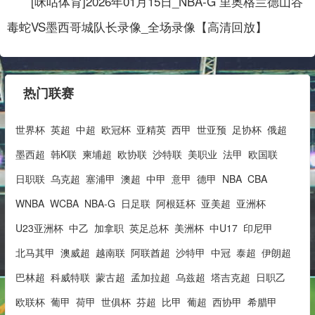
[咪咕体育]2026年01月15日_NBA-G 里奥格兰德山谷
毒蛇VS墨西哥城队长录像_全场录像【高清回放】
热门联赛
世界杯
英超
中超
欧冠杯
亚精英
西甲
世亚预
足协杯
俄超
墨西超
韩K联
柬埔超
欧协联
沙特联
美职业
法甲
欧国联
日职联
乌克超
塞浦甲
澳超
中甲
意甲
德甲
NBA
CBA
WNBA
WCBA
NBA-G
日足联
阿根廷杯
亚美超
亚洲杯
U23亚洲杯
中乙
加拿职
英足总杯
美洲杯
中U17
印尼甲
北马其甲
澳威超
越南联
阿联酋超
沙特甲
中冠
泰超
伊朗超
巴林超
科威特联
蒙古超
孟加拉超
乌兹超
塔吉克超
日职乙
欧联杯
葡甲
荷甲
世俱杯
芬超
比甲
葡超
西协甲
希腊甲