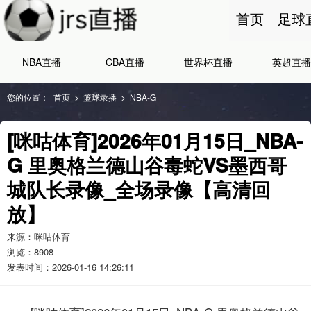
首页
足球
NBA直播
CBA直播
世界杯直播
英超直播
您的位置：
首页
>
篮球录播
>
NBA-G
[咪咕体育]2026年01月15日_NBA-
G 里奥格兰德山谷毒蛇VS墨西哥
城队长录像_全场录像【高清回
放】
来源：咪咕体育
浏览：
8908
发表时间：2026-01-16 14:26:11