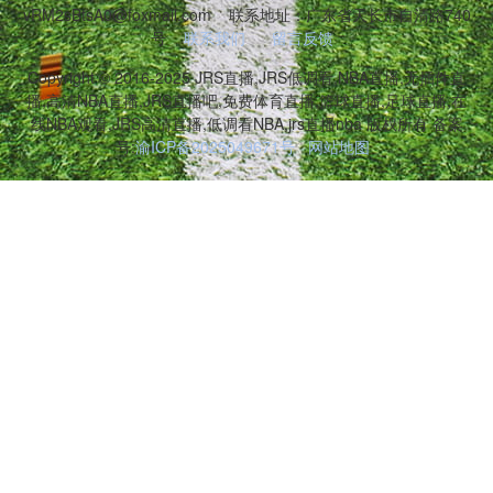
vRM2sBtsA0@foxmail.com
联系地址：广东省天长市自清路740
号
联系我们
留言反馈
Copyright © 2016-2025 JRS直播,JRS低调看,NBA直播,无插件直
播,高清NBA直播,JRS直播吧,免费体育直播,篮球直播,足球直播,在
线NBA观看,JRS高清直播,低调看NBA,jrs直播nba 版权所有 备案
号:
渝ICP备2025049671号
网站地图