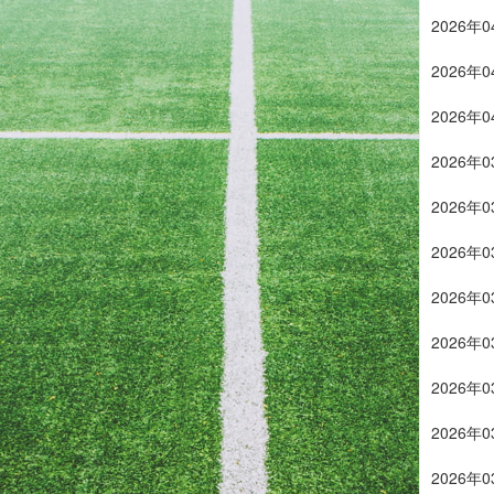
2026年
2026年
2026年
2026年
2026年
2026年
2026年
2026年
2026年
2026年
2026年