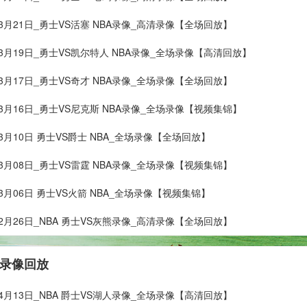
03月21日_勇士VS活塞 NBA录像_高清录像【全场回放】
年03月19日_勇士VS凯尔特人 NBA录像_全场录像【高清回放】
03月17日_勇士VS奇才 NBA录像_全场录像【全场回放】
03月16日_勇士VS尼克斯 NBA录像_全场录像【视频集锦】
03月10日 勇士VS爵士 NBA_全场录像【全场回放】
03月08日_勇士VS雷霆 NBA录像_全场录像【视频集锦】
03月06日 勇士VS火箭 NBA_全场录像【视频集锦】
02月26日_NBA 勇士VS灰熊录像_高清录像【全场回放】
 录像回放
04月13日_NBA 爵士VS湖人录像_全场录像【高清回放】