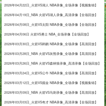
2026年04月22日_火箭VS湖人 NBA录像_全场录像【视频集锦】
2026年04月19日_NBA 火箭VS湖人录像_高清录像【全场回放】
2026年04月08日_火箭VS太阳 NBA录像_全场录像【全场回放】
2026年04月06日 火箭VS勇士 NBA_全场录像【全场回放】
2026年03月30日_火箭VS鹈鹕 NBA录像_全场录像【高清回放】
2026年03月28日_NBA 火箭VS灰熊录像_全场录像【高清回放】
2026年03月26日_NBA 火箭VS森林狼录像_高清录像【全场回放】
2026年03月24日_火箭VS公牛 NBA录像_全场录像【高清回放】
2026年03月12日_火箭VS掘金 NBA录像_全场录像【视频集锦】
2026年03月09日_NBA 火箭VS马刺录像_全场录像【高清回放】
2026年03月03日_火箭VS奇才 NBA录像_高清录像【全场回放】