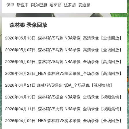
保甲
斯亚甲
阿尔巴超
哈萨超
法罗超
安道超
森林狼 录像回放
2026年05月13日_森林狼VS马刺 NBA录像_高清录像【全场回放】
2026年05月07日_森林狼VS马刺 NBA录像_高清录像【全场回放】
2026年05月05日_森林狼VS马刺 NBA录像_全场录像【高清回放】
2026年04月28日_NBA 森林狼VS掘金录像_全场录像【高清回放】
2026年04月21日 森林狼VS掘金 NBA_全场录像【视频集锦】
2026年04月19日_森林狼VS掘金 NBA录像_全场录像【视频集锦】
2026年04月11日_森林狼VS火箭 NBA录像_全场录像【视频集锦】
2026年04月09日_NBA 森林狼VS魔术录像_全场录像【全场回放】