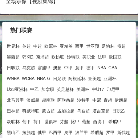
_全场录像【视频集锦】
热门联赛
世界杯
英超
中超
欧冠杯
亚精英
西甲
世亚预
足协杯
俄超
墨西超
韩K联
柬埔超
欧协联
沙特联
美职业
法甲
欧国联
日职联
乌克超
塞浦甲
澳超
中甲
意甲
德甲
NBA
CBA
WNBA
WCBA
NBA-G
日足联
阿根廷杯
亚美超
亚洲杯
U23亚洲杯
中乙
加拿职
英足总杯
美洲杯
中U17
印尼甲
北马其甲
澳威超
越南联
阿联酋超
沙特甲
中冠
泰超
伊朗超
巴林超
科威特联
蒙古超
孟加拉超
乌兹超
塔吉克超
日职乙
欧联杯
葡甲
荷甲
世俱杯
芬超
比甲
葡超
西协甲
希腊甲
黑山乙
拉脱超
俄甲
巴西甲
奥甲
波兰甲
希腊超
罗甲
斯伐超