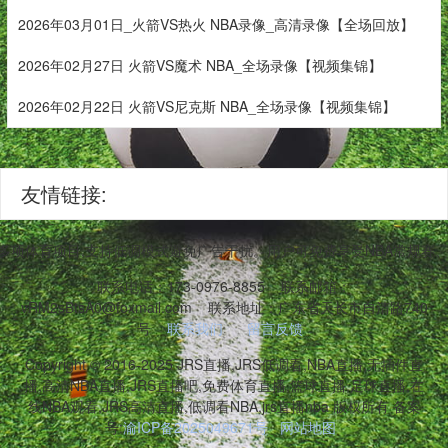
2026年03月01日_火箭VS热火 NBA录像_高清录像【全场回放】
2026年02月27日 火箭VS魔术 NBA_全场录像【视频集锦】
2026年02月22日 火箭VS尼克斯 NBA_全场录像【视频集锦】
友情链接:
等多项体育项目,支持低调模式避免广告干扰。用户可免费享受NBA常规
联系电话：173-0976-8855
联系邮箱：
vRM2sBtsA0@foxmail.com
联系地址：广东省天长市自清路740
号
联系我们
留言反馈
Copyright © 2016-2025 JRS直播,JRS低调看,NBA直播,无插件直
播,高清NBA直播,JRS直播吧,免费体育直播,篮球直播,足球直播,在
线NBA观看,JRS高清直播,低调看NBA,jrs直播nba 版权所有 备案
号:
渝ICP备2025049671号
网站地图