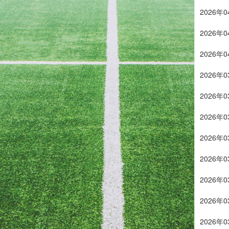
2026年
2026年
2026年
2026年
2026年
2026年
2026年
2026年
2026年
2026年
2026年