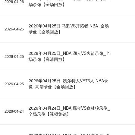
2026-04-26
场录像【全场回放】
2026年04月25日 马刺VS开拓者 NBA_全场
2026-04-25
录像【全场回放】
2026年04月25日_NBA 湖人VS火箭录像_全
2026-04-25
场录像【高清回放】
2026年04月25日_凯尔特人VS76人 NBA录
2026-04-25
像_高清录像【全场回放】
2026年04月24日_NBA 掘金VS森林狼录像_
2026-04-24
全场录像【视频集锦】