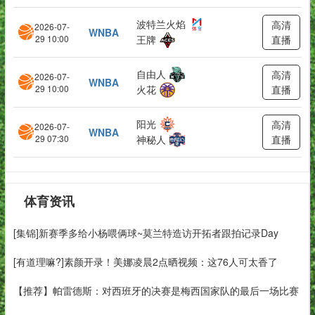
波特兰火焰
高清
2026-07-
WNBA
29 10:00
王牌
直播
自由人
高清
2026-07-
WNBA
29 10:00
火花
直播
阳光
高清
2026-07-
WNBA
29 07:30
神秘人
直播
体育资讯
[集锦]新赛季多给小杨喂俩球~莫兰特造访开拓者跟拍记录Day
[有道理嘛?]素颜开录！美娜凌晨2点晒视频：这76人可太香了
【推荐】帕雷德斯：对西班牙的决赛是梅西国家队的最后一场比赛