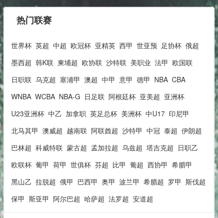
热门联赛
世界杯
英超
中超
欧冠杯
亚精英
西甲
世亚预
足协杯
俄超
墨西超
韩K联
柬埔超
欧协联
沙特联
美职业
法甲
欧国联
日职联
乌克超
塞浦甲
澳超
中甲
意甲
德甲
NBA
CBA
WNBA
WCBA
NBA-G
日足联
阿根廷杯
亚美超
亚洲杯
U23亚洲杯
中乙
加拿职
英足总杯
美洲杯
中U17
印尼甲
北马其甲
澳威超
越南联
阿联酋超
沙特甲
中冠
泰超
伊朗超
巴林超
科威特联
蒙古超
孟加拉超
乌兹超
塔吉克超
日职乙
欧联杯
葡甲
荷甲
世俱杯
芬超
比甲
葡超
西协甲
希腊甲
黑山乙
拉脱超
俄甲
巴西甲
奥甲
波兰甲
希腊超
罗甲
斯伐超
保甲
斯亚甲
阿尔巴超
哈萨超
法罗超
安道超