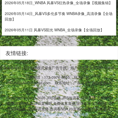
2026年05月18日_WNBA 风暴VS狂热录像_全场录像【视频集锦】
2026年05月14日_风暴VS多伦多节奏 WNBA录像_高清录像【全场
回放】
2026年05月11日 风暴VS阳光 WNBA_全场录像【全场回放】
友情链接:
等多项体育项目,支持低调模式避免广告干扰。用户可免费享受NBA常规
联系电话：173-0976-8855
联系邮箱：
vRM2sBtsA0@foxmail.com
联系地址：广东省天长市自清路740
号
联系我们
留言反馈
Copyright © 2016-2025 JRS直播,JRS低调看,NBA直播,无插件直
播,高清NBA直播,JRS直播吧,免费体育直播,篮球直播,足球直播,在
线NBA观看,JRS高清直播,低调看NBA,jrs直播nba 版权所有 备案
号:
渝ICP备2025049671号
网站地图