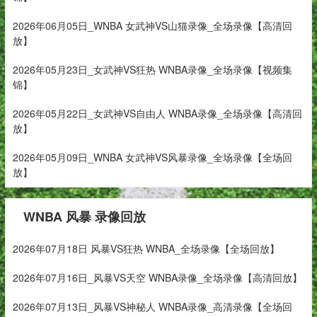
2026年06月05日_WNBA 女武神VS山猫录像_全场录像【高清回
放】
2026年05月23日_女武神VS狂热 WNBA录像_全场录像【视频集
锦】
2026年05月22日_女武神VS自由人 WNBA录像_全场录像【高清回
放】
2026年05月09日_WNBA 女武神VS风暴录像_全场录像【全场回
放】
WNBA 风暴 录像回放
2026年07月18日 风暴VS狂热 WNBA_全场录像【全场回放】
2026年07月16日_风暴VS天空 WNBA录像_全场录像【高清回放】
2026年07月13日_风暴VS神秘人 WNBA录像_高清录像【全场回