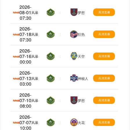
2026-
08-01
WNBA
风暴
:
梦想
高清直播
07:30
2026-
07-18
WNBA
风暴
:
狂热
高清直播
07:30
2026-
07-16
WNBA
风暴
:
天空
高清直播
00:00
2026-
07-13
WNBA
风暴
:
神秘人
高清直播
03:00
2026-
07-10
WNBA
风暴
:
梦想
高清直播
08:00
2026-
07-07
WNBA
风暴
:
火花
高清直播
10:00