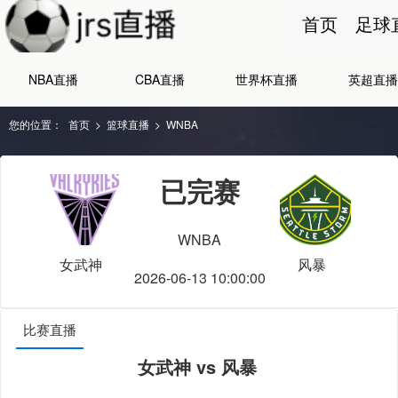
首页
足球
NBA直播
CBA直播
世界杯直播
英超直播
您的位置：
首页
>
篮球直播
>
WNBA
已完赛
WNBA
女武神
风暴
2026-06-13 10:00:00
比赛直播
女武神 vs 风暴