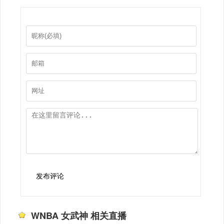
发布评论
WNBA 女武神 相关直播