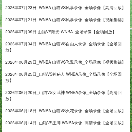
2026年07月23日_WNBA 山猫VS风暴录像_全场录像【高清回放】
2026年07月21日_WNBA 山猫VS风暴录像_全场录像【视频集锦】
2026年07月09日 山猫VS阳光 WNBA_全场录像【全场回放】
2026年07月04日_WNBA 山猫VS自由人录像_全场录像【全场回
放】
2026年06月29日_WNBA 山猫VS飞翼录像_全场录像【视频集锦】
2026年06月25日_山猫VS神秘人 WNBA录像_全场录像【全场回
放】
2026年06月20日_山猫VS女武神 WNBA录像_全场录像【高清回
放】
2026年06月18日_WNBA 山猫VS火花录像_全场录像【全场回放】
2026年06月14日_山猫VS王牌 WNBA录像_高清录像【全场回放】