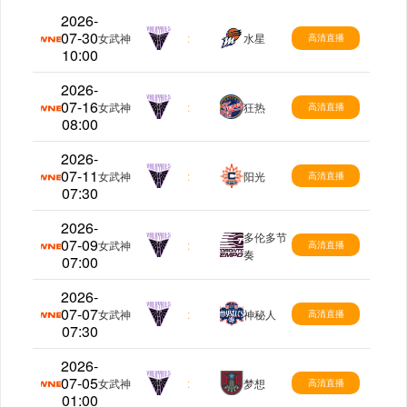
2026-
07-30
WNBA
女武神
:
水星
高清直播
10:00
2026-
07-16
WNBA
女武神
:
狂热
高清直播
08:00
2026-
07-11
WNBA
女武神
:
阳光
高清直播
07:30
2026-
多伦多节
07-09
WNBA
女武神
:
高清直播
奏
07:00
2026-
07-07
WNBA
女武神
:
神秘人
高清直播
07:30
2026-
07-05
WNBA
女武神
:
梦想
高清直播
01:00