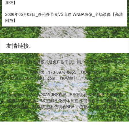
集锦】
2026年05月02日_多伦多节奏VS山猫 WNBA录像_全场录像【高清
回放】
友情链接:
等多项体育项目,支持低调模式避免广告干扰。用户可免费享受NBA常规
联系电话：173-0976-8855
联系邮箱：
vRM2sBtsA0@foxmail.com
联系地址：广东省天长市自清路740
号
联系我们
留言反馈
Copyright © 2016-2025 JRS直播,JRS低调看,NBA直播,无插件直
播,高清NBA直播,JRS直播吧,免费体育直播,篮球直播,足球直播,在
线NBA观看,JRS高清直播,低调看NBA,jrs直播nba 版权所有 备案
号:
渝ICP备2025049671号
网站地图