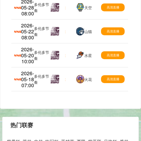
2026-
多伦多节
05-28
WNBA
:
天空
高清直播
奏
08:00
2026-
多伦多节
05-22
WNBA
:
山猫
高清直播
奏
08:00
2026-
多伦多节
05-20
WNBA
:
水星
高清直播
奏
10:00
2026-
多伦多节
05-18
WNBA
:
火花
高清直播
奏
07:00
热门联赛