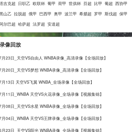
塔吉克超
日职乙
欧联杯
葡甲
荷甲
世俱杯
芬超
比甲
葡超
西协甲
黑山乙
拉脱超
俄甲
巴西甲
奥甲
波兰甲
希腊超
罗甲
斯伐超
保甲
阿尔巴超
哈萨超
法罗超
安道超
 录像回放
年07月23日_天空VS自由人 WNBA录像_高清录像【全场回放】
07月20日_天空VS梦想 WNBA录像_高清录像【全场回放】
07月13日 天空VS飞翼 WNBA_全场录像【全场回放】
07月11日_WNBA 天空VS火花录像_全场录像【视频集锦】
07月08日_天空VS水星 WNBA录像_全场录像【全场回放】
07月04日_WNBA 天空VS王牌录像_全场录像【全场回放】
06月23日_天空VS阳光 WNBA录像_全场录像【视频集锦】