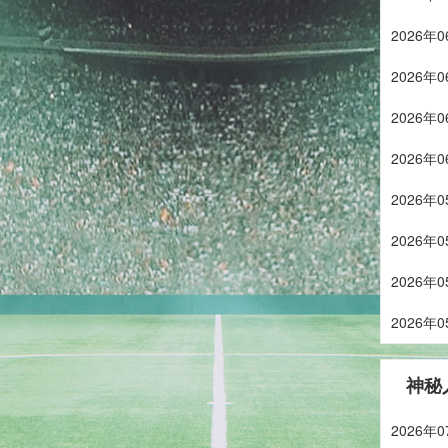
2026年
2026年
2026
2026
2026年
2026年
2026
2026
神秘
2026