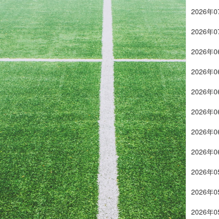
2026
2026
2026
2026年
2026
2026
2026年
2026
2026
2026
2026