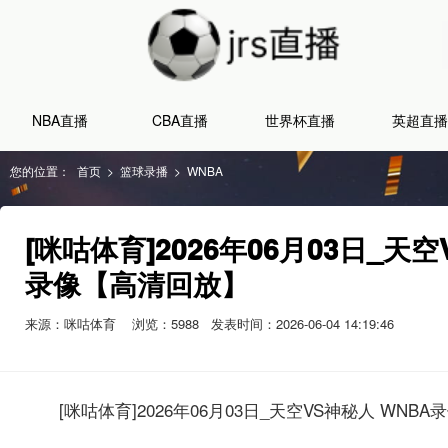
NBA直播
CBA直播
世界杯直播
英超直播
您的位置：
首页
>
篮球录播
>
WNBA
[咪咕体育]2026年06月03日_天
录像【高清回放】
来源：咪咕体育
浏览：
5988
发表时间：2026-06-04 14:19:46
[咪咕体育]2026年06月03日_天空VS神秘人 WN