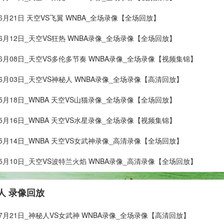
06月21日 天空VS飞翼 WNBA_全场录像【全场回放】
06月12日_天空VS狂热 WNBA录像_全场录像【全场回放】
年06月08日_天空VS多伦多节奏 WNBA录像_全场录像【视频集锦】
年06月03日_天空VS神秘人 WNBA录像_全场录像【高清回放】
05月18日_WNBA 天空VS山猫录像_全场录像【全场回放】
05月16日_WNBA 天空VS水星录像_全场录像【视频集锦】
年05月14日_WNBA 天空VS女武神录像_高清录像【全场回放】
年05月10日_天空VS波特兰火焰 WNBA录像_高清录像【全场回放】
人 录像回放
年07月21日_神秘人VS女武神 WNBA录像_全场录像【高清回放】