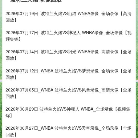
2026年07月19日_波特兰火焰VS山猫 WNBA录像_全场录像【高清
回放】
2026年07月17日_波特兰火焰VS神秘人 WNBA录像_全场录像【视
频集锦】
2026年07月14日_波特兰火焰VS阳光 WNBA录像_高清录像【全场
回放】
2026年07月12日_WNBA 波特兰火焰VS梦想录像_全场录像【全场
回放】
2026年07月05日_WNBA 波特兰火焰VS风暴录像_高清录像【全场
回放】
2026年06月29日 波特兰火焰VS神秘人 WNBA_全场录像【视频集
锦】
2026年06月27日_WNBA 波特兰火焰VS天空录像_全场录像【全场
回放】