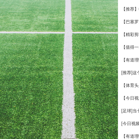
【推荐】
【巴塞罗
【精彩剪
【值得一
【有道理
[推荐]
【体育头
【今日视
[足球]
[今日视
【有道理