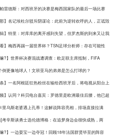
帕雷德斯：对西班牙的决赛是梅西国家队的最后一场比赛
那】名记埃杜尔驳斥阴谋论：此前为逆转欢呼的人，正诋毁
辑】特里：对库库的离开感到失望，但罗杰斯的到来又让我
看】梅西再踢一届世界杯？TSN足球分析师：存在可能性
嘛?】世界杯决赛混战遭调查：欧足联主席抵制，FIFA
这个倒更像地球人！文班亚马的弟弟是怎么打球的？
条】一名阿根廷狂热粉丝在输给西班牙后，将电视从阳台上
频】认同？科贝电台嘉宾：罗德里是欧洲最佳后腰，他已超
当卡里乌斯老婆遇上孔蒂！这解说阵容亮相，排场直接拉满
频]考辛斯谈勇士选伦德博格：在追梦身边会很快成熟，两
嘛?】一边耍宝一边夺冠！回顾18年法国群贤毕至的阵容