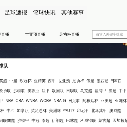
足球速报
篮球快讯
其他赛事
甲直播
世亚预直播
足协杯直播
球队
英超
中超
欧冠杯
亚精英
西甲
世亚预
足协杯
俄超
墨西超
韩K联
欧协联
沙特联
美职业
法甲
欧国联
日职联
乌克超
塞浦甲
澳超
中甲
甲
NBA
CBA
WNBA
WCBA
NBA-G
日足联
阿根廷杯
亚美超
亚洲杯
洲杯
中乙
加拿职
英足总杯
美洲杯
中U17
印尼甲
北马其甲
澳威超
阿联酋超
沙特甲
中冠
泰超
伊朗超
巴林超
科威特联
蒙古超
孟加拉