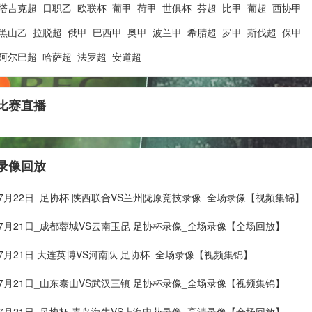
塔吉克超
日职乙
欧联杯
葡甲
荷甲
世俱杯
芬超
比甲
葡超
西协甲
黑山乙
拉脱超
俄甲
巴西甲
奥甲
波兰甲
希腊超
罗甲
斯伐超
保甲
阿尔巴超
哈萨超
法罗超
安道超
比赛直播
录像回放
年07月22日_足协杯 陕西联合VS兰州陇原竞技录像_全场录像【视频集锦】
年07月21日_成都蓉城VS云南玉昆 足协杯录像_全场录像【全场回放】
年07月21日 大连英博VS河南队 足协杯_全场录像【视频集锦】
年07月21日_山东泰山VS武汉三镇 足协杯录像_全场录像【视频集锦】
年07月21日_足协杯 青岛海牛VS上海申花录像_高清录像【全场回放】