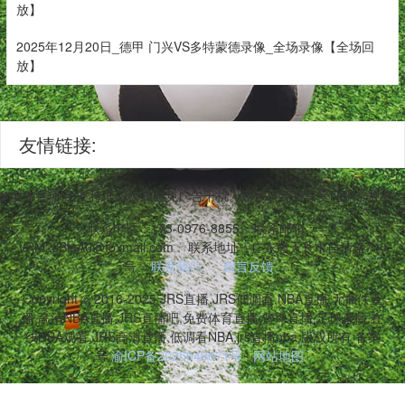
放】
2025年12月20日_德甲 门兴VS多特蒙德录像_全场录像【全场回
放】
友情链接:
等多项体育项目,支持低调模式避免广告干扰。用户可免费享受NBA常规
联系电话：173-0976-8855
联系邮箱：
vRM2sBtsA0@foxmail.com
联系地址：广东省天长市自清路740
号
联系我们
留言反馈
Copyright © 2016-2025 JRS直播,JRS低调看,NBA直播,无插件直
播,高清NBA直播,JRS直播吧,免费体育直播,篮球直播,足球直播,在
线NBA观看,JRS高清直播,低调看NBA,jrs直播nba 版权所有 备案
号:
渝ICP备2025049671号
网站地图