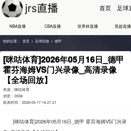
首页
足球
NBA直播
CBA直播
世界杯直播
英超直播
您的位置：
首页
>
足球回放
>
德甲
[咪咕体育]2026年05月16日_德甲
霍芬海姆VS门兴录像_高清录像
【全场回放】
来源：咪咕体育
浏览：
3558
发表时间：2026-05-17 14:27:21
[咪咕体育]2026年05月16日_德甲 霍芬海姆VS门兴录