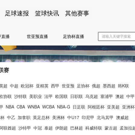
足球速报
篮球快讯
其他赛事
甲直播
世亚预直播
足协杯直播
联赛
英超
中超
欧冠杯
亚精英
西甲
世亚预
足协杯
俄超
墨西超
韩K联
欧协联
沙特联
美职业
法甲
欧国联
日职联
乌克超
塞浦甲
澳超
中甲
甲
NBA
CBA
WNBA
WCBA
NBA-G
日足联
阿根廷杯
亚美超
亚洲杯
洲杯
中乙
加拿职
英足总杯
美洲杯
中U17
印尼甲
北马其甲
澳威超
阿联酋超
沙特甲
中冠
泰超
伊朗超
巴林超
科威特联
蒙古超
孟加拉