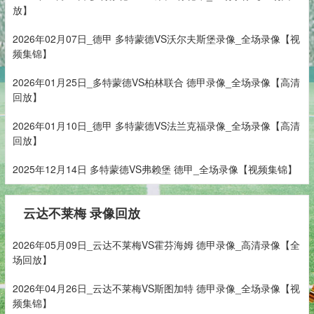
放】
2026年02月07日_德甲 多特蒙德VS沃尔夫斯堡录像_全场录像【视
频集锦】
2026年01月25日_多特蒙德VS柏林联合 德甲录像_全场录像【高清
回放】
2026年01月10日_德甲 多特蒙德VS法兰克福录像_全场录像【高清
回放】
2025年12月14日 多特蒙德VS弗赖堡 德甲_全场录像【视频集锦】
云达不莱梅 录像回放
2026年05月09日_云达不莱梅VS霍芬海姆 德甲录像_高清录像【全
场回放】
2026年04月26日_云达不莱梅VS斯图加特 德甲录像_全场录像【视
频集锦】