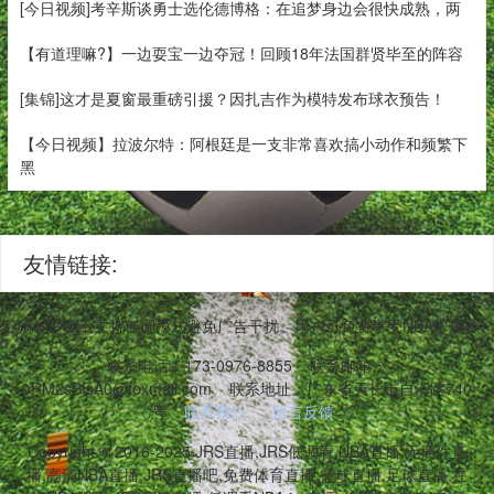
[今日视频]考辛斯谈勇士选伦德博格：在追梦身边会很快成熟，两
【有道理嘛?】一边耍宝一边夺冠！回顾18年法国群贤毕至的阵容
[集锦]这才是夏窗最重磅引援？因扎吉作为模特发布球衣预告！
【今日视频】拉波尔特：阿根廷是一支非常喜欢搞小动作和频繁下
黑
友情链接:
等多项体育项目,支持低调模式避免广告干扰。用户可免费享受NBA常规
联系电话：173-0976-8855
联系邮箱：
vRM2sBtsA0@foxmail.com
联系地址：广东省天长市自清路740
号
联系我们
留言反馈
Copyright © 2016-2025 JRS直播,JRS低调看,NBA直播,无插件直
播,高清NBA直播,JRS直播吧,免费体育直播,篮球直播,足球直播,在