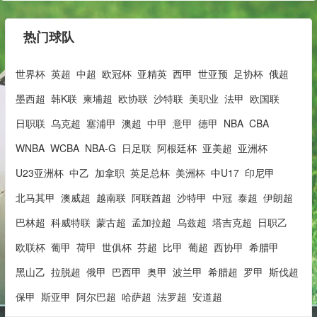
热门球队
世界杯
英超
中超
欧冠杯
亚精英
西甲
世亚预
足协杯
俄超
墨西超
韩K联
柬埔超
欧协联
沙特联
美职业
法甲
欧国联
日职联
乌克超
塞浦甲
澳超
中甲
意甲
德甲
NBA
CBA
WNBA
WCBA
NBA-G
日足联
阿根廷杯
亚美超
亚洲杯
U23亚洲杯
中乙
加拿职
英足总杯
美洲杯
中U17
印尼甲
北马其甲
澳威超
越南联
阿联酋超
沙特甲
中冠
泰超
伊朗超
巴林超
科威特联
蒙古超
孟加拉超
乌兹超
塔吉克超
日职乙
欧联杯
葡甲
荷甲
世俱杯
芬超
比甲
葡超
西协甲
希腊甲
黑山乙
拉脱超
俄甲
巴西甲
奥甲
波兰甲
希腊超
罗甲
斯伐超
保甲
斯亚甲
阿尔巴超
哈萨超
法罗超
安道超