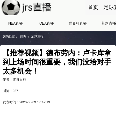
首页
足球
NBA直播
CBA直播
世界杯直播
英超直播
您的位置：
首页
>
足球速报
【推荐视频】德布劳内：卢卡库拿
到上场时间很重要，我们没给对手
太多机会！
作者：体育百科
浏览：
287
发表时间：2026-06-03 17:47:19