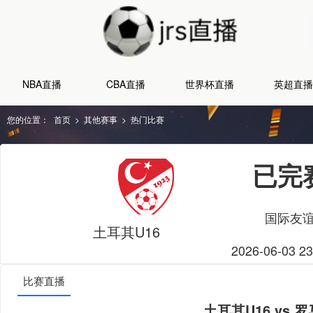
NBA直播
CBA直播
世界杯直播
英超直播
您的位置：
首页
>
其他赛事
>
热门比赛
已完
国际友
土耳其U16
2026-06-03 23
比赛直播
土耳其U16 vs 