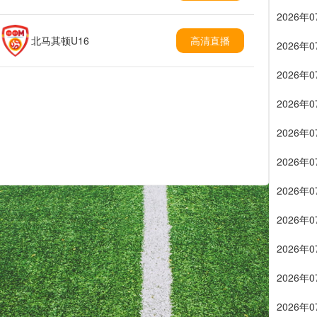
2026年
北马其顿U16
高清直播
2026
2026
2026年
2026年
2026
2026年
2026年
2026
2026年
2026年