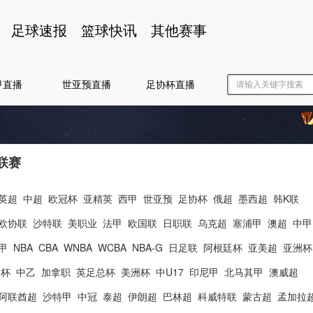
足球速报
篮球快讯
其他赛事
甲直播
世亚预直播
足协杯直播
联赛
英超
中超
欧冠杯
亚精英
西甲
世亚预
足协杯
俄超
墨西超
韩K联
欧协联
沙特联
美职业
法甲
欧国联
日职联
乌克超
塞浦甲
澳超
中甲
甲
NBA
CBA
WNBA
WCBA
NBA-G
日足联
阿根廷杯
亚美超
亚洲杯
洲杯
中乙
加拿职
英足总杯
美洲杯
中U17
印尼甲
北马其甲
澳威超
阿联酋超
沙特甲
中冠
泰超
伊朗超
巴林超
科威特联
蒙古超
孟加拉