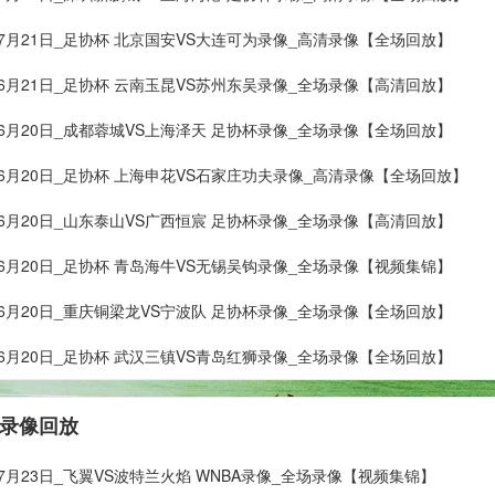
年07月21日_足协杯 北京国安VS大连可为录像_高清录像【全场回放】
年06月21日_足协杯 云南玉昆VS苏州东吴录像_全场录像【高清回放】
年06月20日_成都蓉城VS上海泽天 足协杯录像_全场录像【全场回放】
年06月20日_足协杯 上海申花VS石家庄功夫录像_高清录像【全场回放】
年06月20日_山东泰山VS广西恒宸 足协杯录像_全场录像【高清回放】
年06月20日_足协杯 青岛海牛VS无锡吴钩录像_全场录像【视频集锦】
年06月20日_重庆铜梁龙VS宁波队 足协杯录像_全场录像【全场回放】
年06月20日_足协杯 武汉三镇VS青岛红狮录像_全场录像【全场回放】
 录像回放
年07月23日_飞翼VS波特兰火焰 WNBA录像_全场录像【视频集锦】