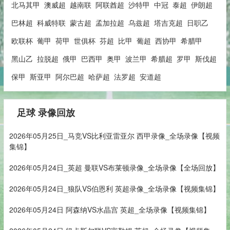
北马其甲
澳威超
越南联
阿联酋超
沙特甲
中冠
泰超
伊朗超
巴林超
科威特联
蒙古超
孟加拉超
乌兹超
塔吉克超
日职乙
欧联杯
葡甲
荷甲
世俱杯
芬超
比甲
葡超
西协甲
希腊甲
黑山乙
拉脱超
俄甲
巴西甲
奥甲
波兰甲
希腊超
罗甲
斯伐超
保甲
斯亚甲
阿尔巴超
哈萨超
法罗超
安道超
足球 录像回放
2026年05月25日_马竞VS比利亚雷亚尔 西甲录像_全场录像【视频
集锦】
2026年05月24日_英超 曼联VS布莱顿录像_全场录像【全场回放】
2026年05月24日_狼队VS伯恩利 英超录像_全场录像【视频集锦】
2026年05月24日 阿森纳VS水晶宫 英超_全场录像【视频集锦】