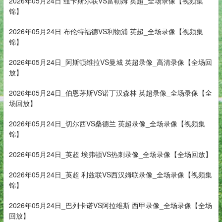
2026年05月24日 纽卡斯尔联VS富勒姆 英超_全场录像【视频集
锦】
2026年05月24日 布伦特福德VS利物浦 英超_全场录像【视频集
锦】
2026年05月24日_阿斯顿维拉VS曼城 英超录像_高清录像【全场回
放】
2026年05月24日_伯恩茅斯VS诺丁汉森林 英超录像_全场录像【全
场回放】
2026年05月24日_切尔西VS桑德兰 英超录像_全场录像【视频集
锦】
2026年05月24日_英超 埃弗顿VS热刺录像_全场录像【全场回放】
2026年05月24日_英超 利兹联VS西汉姆联录像_全场录像【视频集
锦】
2026年05月24日_巴列卡诺VS阿拉维斯 西甲录像_全场录像【全场
回放】