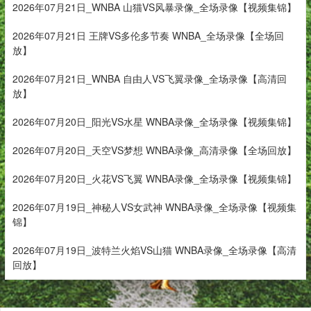
2026年07月21日_WNBA 山猫VS风暴录像_全场录像【视频集锦】
2026年07月21日 王牌VS多伦多节奏 WNBA_全场录像【全场回
放】
2026年07月21日_WNBA 自由人VS飞翼录像_全场录像【高清回
放】
2026年07月20日_阳光VS水星 WNBA录像_全场录像【视频集锦】
2026年07月20日_天空VS梦想 WNBA录像_高清录像【全场回放】
2026年07月20日_火花VS飞翼 WNBA录像_全场录像【视频集锦】
2026年07月19日_神秘人VS女武神 WNBA录像_全场录像【视频集
锦】
2026年07月19日_波特兰火焰VS山猫 WNBA录像_全场录像【高清
回放】