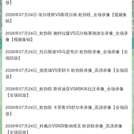
放】
2026年07月24日 埃尔维斯VS斯塔尔南 欧协联_全场录像【视频集
锦】
2026年07月24日_欧协联 施特拉森VS贝尔格莱德游击录像_全场录
像【视频集锦】
2026年07月24日_托尔斯港VS马瑟韦尔 欧协联录像_全场录像【全
场回放】
2026年07月24日_德里城VS里耶卡 欧协联录像_高清录像【全场回
放】
2026年07月24日_欧协联 斯肯迪亚VSASK布拉沃录像_全场录像
【全场回放】
2026年07月24日_欧协联 卡里鲁VS舒尔本录像_高清录像【全场回
放】
2026年07月24日_科佩尔VSNSI鲁纳维克 欧协联录像_高清录像
【全场回放】