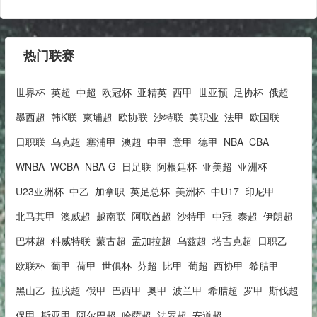
热门联赛
世界杯
英超
中超
欧冠杯
亚精英
西甲
世亚预
足协杯
俄超
墨西超
韩K联
柬埔超
欧协联
沙特联
美职业
法甲
欧国联
日职联
乌克超
塞浦甲
澳超
中甲
意甲
德甲
NBA
CBA
WNBA
WCBA
NBA-G
日足联
阿根廷杯
亚美超
亚洲杯
U23亚洲杯
中乙
加拿职
英足总杯
美洲杯
中U17
印尼甲
北马其甲
澳威超
越南联
阿联酋超
沙特甲
中冠
泰超
伊朗超
巴林超
科威特联
蒙古超
孟加拉超
乌兹超
塔吉克超
日职乙
欧联杯
葡甲
荷甲
世俱杯
芬超
比甲
葡超
西协甲
希腊甲
黑山乙
拉脱超
俄甲
巴西甲
奥甲
波兰甲
希腊超
罗甲
斯伐超
保甲
斯亚甲
阿尔巴超
哈萨超
法罗超
安道超