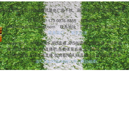
等多项体育项目,支持低调模式避免广告干扰。用户可免费享受NBA常规
联系电话：173-0976-8855
联系邮箱：
vRM2sBtsA0@foxmail.com
联系地址：广东省天长市自清路740
号
联系我们
留言反馈
Copyright © 2016-2025 JRS直播,JRS低调看,NBA直播,无插件直
播,高清NBA直播,JRS直播吧,免费体育直播,篮球直播,足球直播,在
线NBA观看,JRS高清直播,低调看NBA,jrs直播nba 版权所有 备案
号:
渝ICP备2025049671号
网站地图