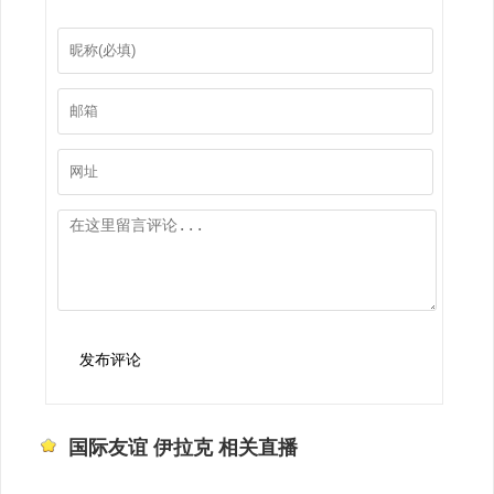
发布评论
国际友谊 伊拉克 相关直播