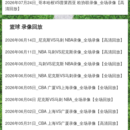
2026年07月24日_哥本哈根VS普莱西亚 欧协联录像_全场录像【高
清回放】
篮球 录像回放
2026年06月14日_尼克斯VS马刺 NBA录像_全场录像【高清回放】
2026年06月11日_NBA 马刺VS尼克斯录像_全场录像【高清回放】
2026年06月09日_马刺VS尼克斯 NBA录像_全场录像【全场回放】
2026年06月06日_NBA 尼克斯VS马刺录像_全场录像【全场回放】
2026年06月05日_CBA 广厦VS上海录像_全场录像【全场回放】
2026年06月04日 尼克斯VS马刺 NBA_全场录像【全场回放】
2026年06月02日_CBA 上海VS广厦录像_全场录像【全场回放】
2026年05月31日_CBA 上海VS广厦录像_全场录像【高清回放】