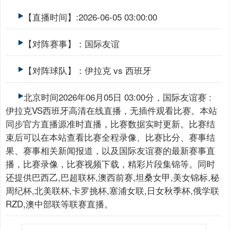
【直播时间】:2026-06-05 03:00:00
【对阵赛事】：国际友谊
【对阵球队】：伊拉克 vs 西班牙
北京时间2026年06月05日 03:00分，国际友谊赛 :
伊拉克VS西班牙高清在线直播，无插件观看比赛。本站
同步官方直播源准时直播，比赛数据实时更新。比赛结
束后可以在本站查看比赛全程录像、比赛比分、赛事结
果、赛事相关新闻报道，以及国际友谊赛的最新赛事直
播，比赛录像，比赛视频下载，精彩片段集锦等。同时
还提供巴西乙,巴超联杯,澳西前赛,坦桑女甲,美女锦标,秘
周纪杯,北美联杯,卡罗挑杯,塞浦女联,日女秋季杯,俄学联
RZD,澳中部联等联赛直播。