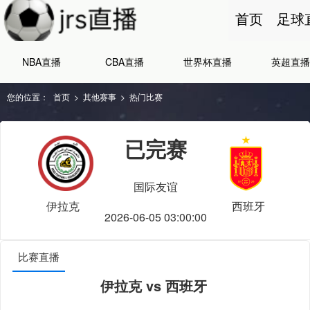
首页
足球
NBA直播
CBA直播
世界杯直播
英超直播
您的位置：
首页
>
其他赛事
>
热门比赛
已完赛
国际友谊
伊拉克
西班牙
2026-06-05 03:00:00
比赛直播
伊拉克 vs 西班牙