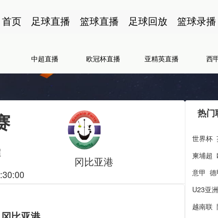
首页
足球直播
篮球直播
足球回放
篮球录播
中超直播
欧冠杯直播
亚精英直播
西
热门
赛
世界杯
超
柬埔超
冈比亚港
意甲
德
:30:00
U23亚
越南联
 冈比亚港