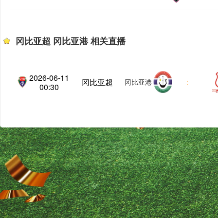
冈比亚超 冈比亚港 相关直播
2026-06-11
冈比亚超
:
冈比亚港
00:30