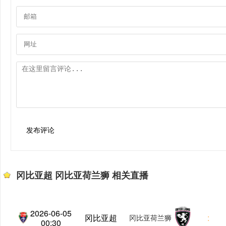
发布评论
冈比亚超 冈比亚荷兰狮 相关直播
2026-06-05
冈比亚超
:
冈比亚荷兰狮
00:30