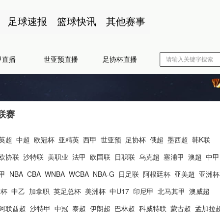
足球速报
篮球快讯
其他赛事
甲直播
世亚预直播
足协杯直播
联赛
英超
中超
欧冠杯
亚精英
西甲
世亚预
足协杯
俄超
墨西超
韩K联
欧协联
沙特联
美职业
法甲
欧国联
日职联
乌克超
塞浦甲
澳超
中甲
甲
NBA
CBA
WNBA
WCBA
NBA-G
日足联
阿根廷杯
亚美超
亚洲杯
洲杯
中乙
加拿职
英足总杯
美洲杯
中U17
印尼甲
北马其甲
澳威超
阿联酋超
沙特甲
中冠
泰超
伊朗超
巴林超
科威特联
蒙古超
孟加拉