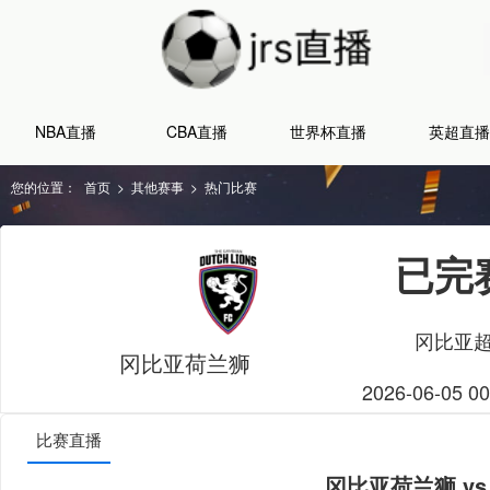
NBA直播
CBA直播
世界杯直播
英超直播
您的位置：
首页
>
其他赛事
>
热门比赛
已完
冈比亚
冈比亚荷兰狮
2026-06-05 00
比赛直播
冈比亚荷兰狮 vs