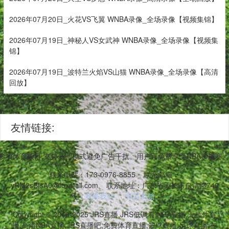
2026年07月20日_火花VS飞翼 WNBA录像_全场录像【视频集锦】
2026年07月19日_神秘人VS女武神 WNBA录像_全场录像【视频集
锦】
2026年07月19日_波特兰火焰VS山猫 WNBA录像_全场录像【高清
回放】
友情链接:
等多项体育项目,支持低调模式避免广告干扰。用户可免费享受NBA常规
联系电话：173-0976-8855
联系邮箱：
vRM2sBtsA0@foxmail.com
联系地址：广东省天长市自清路740
号
联系我们
留言反馈
Copyright © 2016-2025 JRS直播,JRS低调看,NBA直播,无插件直
播,高清NBA直播,JRS直播吧,免费体育直播,篮球直播,足球直播,在