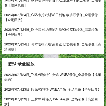
2026年07月24日_欧协联 佩特罗古VS巴尼亚卢卡战士录像_全场录
像【视频集锦】
2026年07月24日_GKS卡托威斯VS日利纳 欧协联录像_全场录像
【全场回放】
2026年07月24日_欧协联 帕纳辛纳科斯VS帕克斯录像_高清录像
【全场回放】
2026年07月24日_哥本哈根VS普莱西亚 欧协联录像_全场录像【高
清回放】
篮球 录像回放
2026年07月23日_飞翼VS波特兰火焰 WNBA录像_全场录像【视频
集锦】
2026年07月23日_阳光VS狂热 WNBA录像_全场录像【全场回放】
2026年07月23日_王牌VS神秘人 WNBA录像_全场录像【高清回
放】