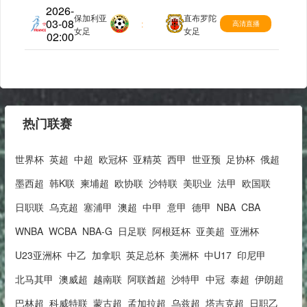
2026-
保加利亚
直布罗陀
03-08
世女欧预
:
高清直播
女足
女足
02:00
热门联赛
世界杯
英超
中超
欧冠杯
亚精英
西甲
世亚预
足协杯
俄超
墨西超
韩K联
柬埔超
欧协联
沙特联
美职业
法甲
欧国联
日职联
乌克超
塞浦甲
澳超
中甲
意甲
德甲
NBA
CBA
WNBA
WCBA
NBA-G
日足联
阿根廷杯
亚美超
亚洲杯
U23亚洲杯
中乙
加拿职
英足总杯
美洲杯
中U17
印尼甲
北马其甲
澳威超
越南联
阿联酋超
沙特甲
中冠
泰超
伊朗超
巴林超
科威特联
蒙古超
孟加拉超
乌兹超
塔吉克超
日职乙