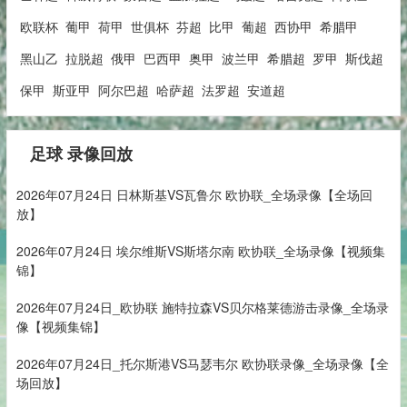
欧联杯
葡甲
荷甲
世俱杯
芬超
比甲
葡超
西协甲
希腊甲
黑山乙
拉脱超
俄甲
巴西甲
奥甲
波兰甲
希腊超
罗甲
斯伐超
保甲
斯亚甲
阿尔巴超
哈萨超
法罗超
安道超
足球 录像回放
2026年07月24日 日林斯基VS瓦鲁尔 欧协联_全场录像【全场回
放】
2026年07月24日 埃尔维斯VS斯塔尔南 欧协联_全场录像【视频集
锦】
2026年07月24日_欧协联 施特拉森VS贝尔格莱德游击录像_全场录
像【视频集锦】
2026年07月24日_托尔斯港VS马瑟韦尔 欧协联录像_全场录像【全
场回放】