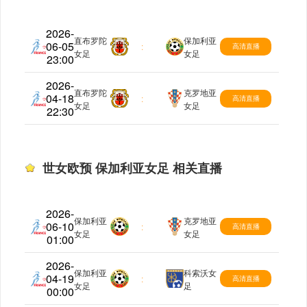
2026-
直布罗陀
保加利亚
06-05
世女欧预
:
高清直播
女足
女足
23:00
2026-
直布罗陀
克罗地亚
04-18
世女欧预
:
高清直播
女足
女足
22:30
世女欧预 保加利亚女足 相关直播
2026-
保加利亚
克罗地亚
06-10
世女欧预
:
高清直播
女足
女足
01:00
2026-
保加利亚
科索沃女
04-19
世女欧预
:
高清直播
女足
足
00:00