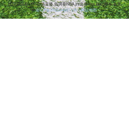
线NBA观看,JRS高清直播,低调看NBA,jrs直播nba 版权所有 备案
号:
渝ICP备2025049671号
网站地图