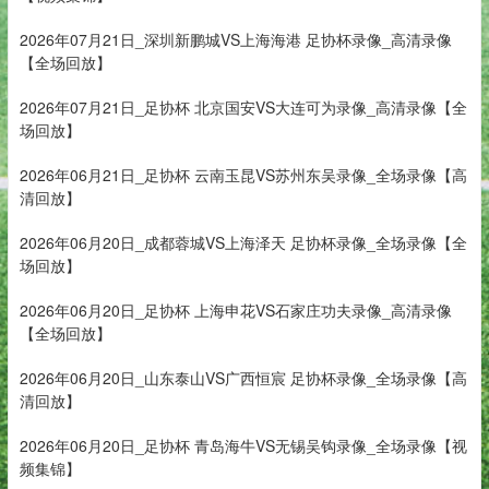
2026年07月21日_深圳新鹏城VS上海海港 足协杯录像_高清录像
【全场回放】
2026年07月21日_足协杯 北京国安VS大连可为录像_高清录像【全
场回放】
2026年06月21日_足协杯 云南玉昆VS苏州东吴录像_全场录像【高
清回放】
2026年06月20日_成都蓉城VS上海泽天 足协杯录像_全场录像【全
场回放】
2026年06月20日_足协杯 上海申花VS石家庄功夫录像_高清录像
【全场回放】
2026年06月20日_山东泰山VS广西恒宸 足协杯录像_全场录像【高
清回放】
2026年06月20日_足协杯 青岛海牛VS无锡吴钩录像_全场录像【视
频集锦】