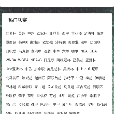
热门联赛
世界杯
英超
中超
欧冠杯
亚精英
西甲
世亚预
足协杯
俄超
墨西超
韩K联
柬埔超
欧协联
沙特联
美职业
法甲
欧国联
日职联
乌克超
塞浦甲
澳超
中甲
意甲
德甲
NBA
CBA
WNBA
WCBA
NBA-G
日足联
阿根廷杯
亚美超
亚洲杯
U23亚洲杯
中乙
加拿职
英足总杯
美洲杯
中U17
印尼甲
北马其甲
澳威超
越南联
阿联酋超
沙特甲
中冠
泰超
伊朗超
巴林超
科威特联
蒙古超
孟加拉超
乌兹超
塔吉克超
日职乙
欧联杯
葡甲
荷甲
世俱杯
芬超
比甲
葡超
西协甲
希腊甲
黑山乙
拉脱超
俄甲
巴西甲
奥甲
波兰甲
希腊超
罗甲
斯伐超
保甲
斯亚甲
阿尔巴超
哈萨超
法罗超
安道超