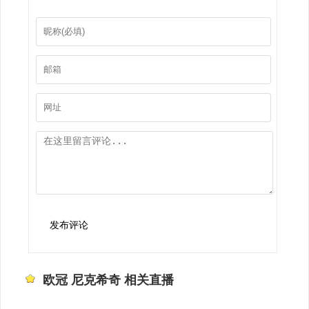
发布评论
欧冠 尼克希奇 相关直播