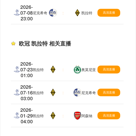
2026-
07-08
欧冠
尼克希奇
:
凯拉特
高清直播
23:00
欧冠 凯拉特 相关直播
2026-
07-23
欧冠
凯拉特
:
奥莫尼亚
高清直播
01:00
2026-
07-16
欧冠
凯拉特
:
尼克希奇
高清直播
03:00
2026-
01-29
欧冠
凯拉特
:
阿森纳
高清直播
04:00