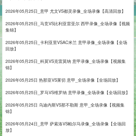
2026年05月25日_意甲 尤文VS都灵录像_全场录像【高清回放】
2026年05月25日_马竞VS比利亚雷亚尔 西甲录像_全场录像【视频
集锦】
2026年05月25日_卡利亚里VSAC米兰 意甲录像_全场录像【全场
回放】
2026年05月25日_科莫VS克雷莫纳 意甲录像_全场录像【视频集
锦】
2026年05月25日 热那亚VS莱切 意甲_全场录像【全场回放】
2026年05月25日_罗马VS维罗纳 意甲录像_全场录像【全场回放】
2026年05月25日 乌迪内斯VS那不勒斯 意甲_全场录像【视频集
锦】
2026年05月24日_意甲 萨索洛VS帕尔马录像_全场录像【全场回
放】