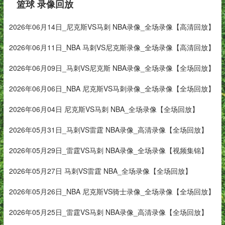
篮球 录像回放
2026年06月14日_尼克斯VS马刺 NBA录像_全场录像【高清回放】
2026年06月11日_NBA 马刺VS尼克斯录像_全场录像【高清回放】
2026年06月09日_马刺VS尼克斯 NBA录像_全场录像【全场回放】
2026年06月06日_NBA 尼克斯VS马刺录像_全场录像【全场回放】
2026年06月04日 尼克斯VS马刺 NBA_全场录像【全场回放】
2026年05月31日_马刺VS雷霆 NBA录像_高清录像【全场回放】
2026年05月29日_雷霆VS马刺 NBA录像_全场录像【视频集锦】
2026年05月27日 马刺VS雷霆 NBA_全场录像【全场回放】
2026年05月26日_NBA 尼克斯VS骑士录像_全场录像【全场回放】
2026年05月25日_雷霆VS马刺 NBA录像_高清录像【全场回放】