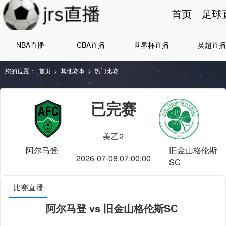
首页
足球
NBA直播
CBA直播
世界杯直播
英超直播
您的位置：
首页
>
其他赛事
>
热门比赛
已完赛
美乙2
阿尔马登
旧金山格伦斯
2026-07-08 07:00:00
SC
比赛直播
阿尔马登 vs 旧金山格伦斯SC