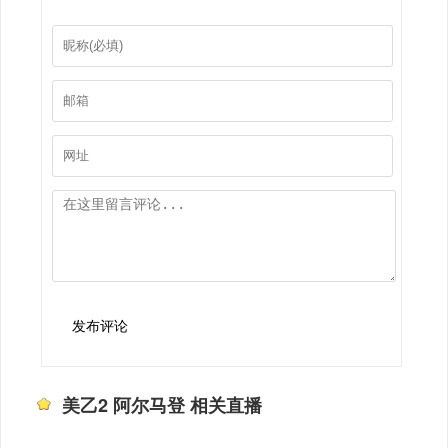
发布评论
美乙2 阿尔马登 相关直播