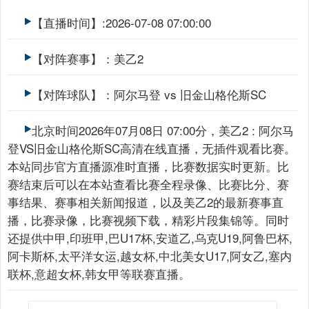
【直播时间】:2026-07-08 07:00:00
【对阵赛事】：美乙2
【对阵球队】：阿尔马登 vs 旧金山格伦斯SC
北京时间2026年07月08日 07:00分，美乙2 : 阿尔马
登VS旧金山格伦斯SC高清在线直播，无插件观看比赛。
本站同步官方直播源准时直播，比赛数据实时更新。比
赛结束后可以在本站查看比赛全程录像、比赛比分、赛
事结果、赛事相关新闻报道，以及美乙2的最新赛事直
播，比赛录像，比赛视频下载，精彩片段集锦等。同时
还提供中甲,印班甲,巴U17杯,安道乙,乌克U19,阿鲁巴杯,
阿卡斯杯,太平洋女运,越女杯,中北美女U17,阿女乙,塞内
联杯,意超女杯,韩女甲等联赛直播。