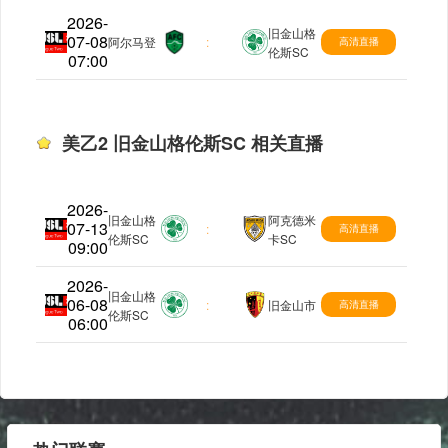
2026-
旧金山格
07-08
美乙2
阿尔马登
:
高清直播
伦斯SC
07:00
美乙2 旧金山格伦斯SC 相关直播
2026-
旧金山格
阿克德米
07-13
美乙2
:
高清直播
伦斯SC
卡SC
09:00
2026-
旧金山格
06-08
美乙2
:
旧金山市
高清直播
伦斯SC
06:00