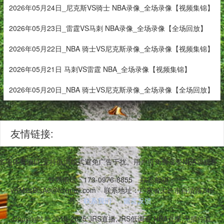
2026年05月24日_尼克斯VS骑士 NBA录像_全场录像【视频集锦】
2026年05月23日_雷霆VS马刺 NBA录像_全场录像【全场回放】
2026年05月22日_NBA 骑士VS尼克斯录像_全场录像【视频集锦】
2026年05月21日 马刺VS雷霆 NBA_全场录像【视频集锦】
2026年05月20日_NBA 骑士VS尼克斯录像_全场录像【全场回放】
友情链接:
等多项体育项目,支持低调模式避免广告干扰。用户可免费享受NBA常规
联系电话：173-0976-8855
联系邮箱：
vRM2sBtsA0@foxmail.com
联系地址：广东省天长市自清路740
号
联系我们
留言反馈
Copyright © 2016-2025 JRS直播,JRS低调看,NBA直播,无插件直