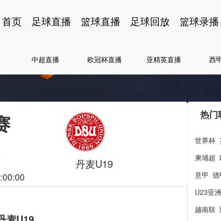
首页
足球直播
篮球直播
足球回放
篮球录播
中超直播
欧冠杯直播
亚精英直播
西
热门
赛
世界杯
9
柬埔超
丹麦U19
意甲
德
:00:00
U23亚
越南联
 丹麦U19