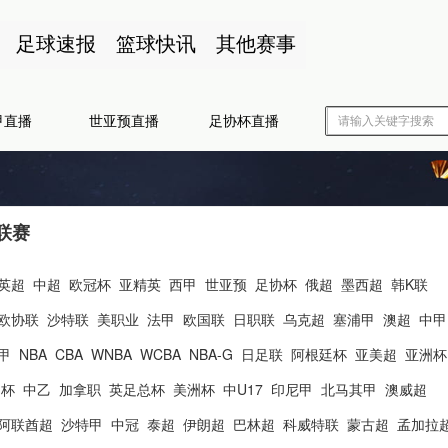
足球速报
篮球快讯
其他赛事
甲直播
世亚预直播
足协杯直播
联赛
英超
中超
欧冠杯
亚精英
西甲
世亚预
足协杯
俄超
墨西超
韩K联
欧协联
沙特联
美职业
法甲
欧国联
日职联
乌克超
塞浦甲
澳超
中甲
甲
NBA
CBA
WNBA
WCBA
NBA-G
日足联
阿根廷杯
亚美超
亚洲杯
洲杯
中乙
加拿职
英足总杯
美洲杯
中U17
印尼甲
北马其甲
澳威超
阿联酋超
沙特甲
中冠
泰超
伊朗超
巴林超
科威特联
蒙古超
孟加拉