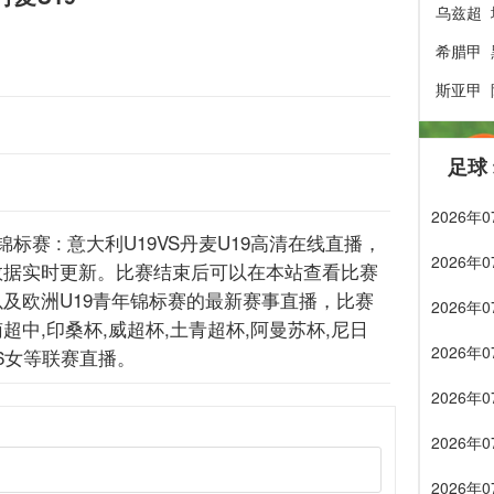
乌兹超
希腊甲
斯亚甲
足球
2026
年锦标赛 : 意大利U19VS丹麦U19高清在线直播，
2026
数据实时更新。比赛结束后可以在本站查看比赛
及欧洲U19青年锦标赛的最新赛事直播，比赛
2026
中,印桑杯,威超杯,土青超杯,阿曼苏杯,尼日
2026
U16女等联赛直播。
2026
2026
2026