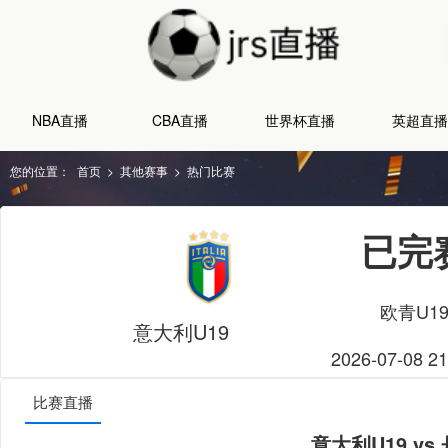
NBA直播
CBA直播
世界杯直播
英超直播
您的位置：
首页
>
其他赛事
>
热门比赛
已完
欧青U1
意大利U19
2026-07-08 21
比赛直播
意大利U19 vs