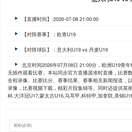
【直播时间】:2026-07-08 21:00:00
【对阵赛事】：欧青U19
【对阵球队】：意大利U19 vs 丹麦U19
北京时间2026年07月08日 21:00分，欧洲U19青
无插件观看比赛。本站同步官方直播源准时直播，比赛
全程录像、比赛比分、赛事结果、赛事相关新闻报道，以
录像，比赛视频下载，精彩片段集锦等。同时还提供英南超
杯,大洋冠U17,蒙太古U16,马耳甲,科特甲,加拿联,美锦