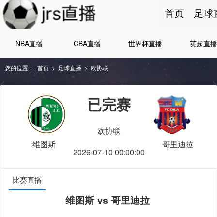
首页
足球
NBA直播
CBA直播
世界杯直播
英超直播
您的位置：
首页
>
足球直播
>
欧协联
已完赛
欧协联
维图斯
哥里迪拉
2026-07-10 00:00:00
比赛直播
维图斯 vs 哥里迪拉