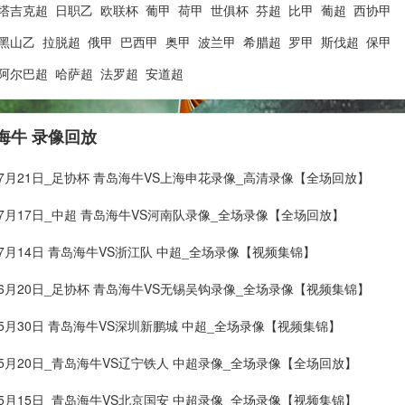
塔吉克超
日职乙
欧联杯
葡甲
荷甲
世俱杯
芬超
比甲
葡超
西协甲
黑山乙
拉脱超
俄甲
巴西甲
奥甲
波兰甲
希腊超
罗甲
斯伐超
保甲
阿尔巴超
哈萨超
法罗超
安道超
海牛 录像回放
年07月21日_足协杯 青岛海牛VS上海申花录像_高清录像【全场回放】
年07月17日_中超 青岛海牛VS河南队录像_全场录像【全场回放】
年07月14日 青岛海牛VS浙江队 中超_全场录像【视频集锦】
年06月20日_足协杯 青岛海牛VS无锡吴钩录像_全场录像【视频集锦】
年05月30日 青岛海牛VS深圳新鹏城 中超_全场录像【视频集锦】
年05月20日_青岛海牛VS辽宁铁人 中超录像_全场录像【全场回放】
年05月15日_青岛海牛VS北京国安 中超录像_全场录像【视频集锦】