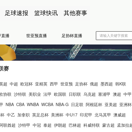
足球速报
篮球快讯
其他赛事
甲直播
世亚预直播
足协杯直播
联赛
英超
中超
欧冠杯
亚精英
西甲
世亚预
足协杯
俄超
墨西超
韩K联
欧协联
沙特联
美职业
法甲
欧国联
日职联
乌克超
塞浦甲
澳超
中甲
甲
NBA
CBA
WNBA
WCBA
NBA-G
日足联
阿根廷杯
亚美超
亚洲杯
洲杯
中乙
加拿职
英足总杯
美洲杯
中U17
印尼甲
北马其甲
澳威超
阿联酋超
沙特甲
中冠
泰超
伊朗超
巴林超
科威特联
蒙古超
孟加拉