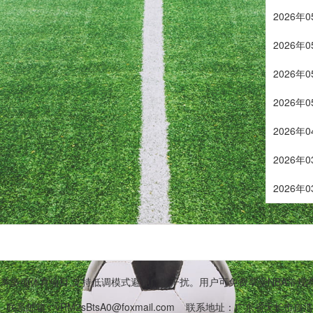
2026
2026
2026
2026
2026
2026
2026
篮球等多项体育项目,支持低调模式避免广告干扰。用户可免费享受NBA常
联系邮箱：vRM2sBtsA0@foxmail.com
联系地址：广东省天长市自清路