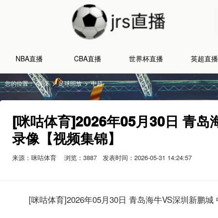
NBA直播
CBA直播
世界杯直播
英超直播
您的位置：
首页
>
足球回放
>
中超
[咪咕体育]2026年05月30日 青
录像【视频集锦】
来源：咪咕体育
浏览：
3887
发表时间：2026-05-31 14:24:57
[咪咕体育]2026年05月30日 青岛海牛VS深圳新