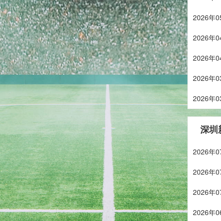
2026
2026
2026
2026
2026
深圳
2026
2026
2026
2026