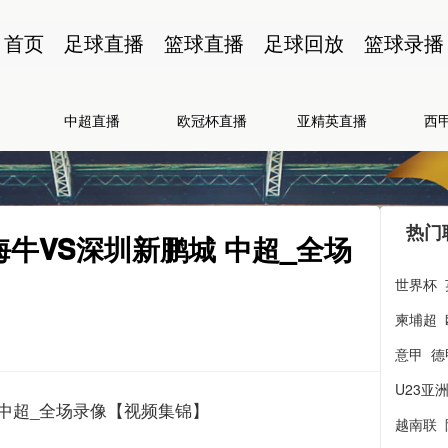
首页
足球直播
篮球直播
足球回放
篮球录播
中超直播
欧冠杯直播
亚精英直播
西
热门
岛海牛VS深圳新鹏城 中超_全场
世界杯
柬埔超
意甲
德
U23亚
鹏城 中超_全场录像【视频集锦】
越南联