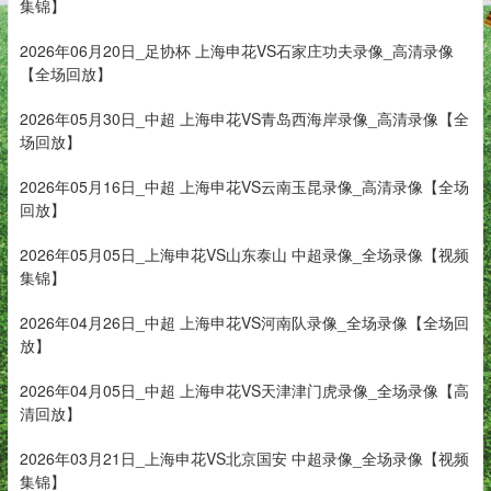
集锦】
2026年06月20日_足协杯 上海申花VS石家庄功夫录像_高清录像
【全场回放】
2026年05月30日_中超 上海申花VS青岛西海岸录像_高清录像【全
场回放】
2026年05月16日_中超 上海申花VS云南玉昆录像_高清录像【全场
回放】
2026年05月05日_上海申花VS山东泰山 中超录像_全场录像【视频
集锦】
2026年04月26日_中超 上海申花VS河南队录像_全场录像【全场回
放】
2026年04月05日_中超 上海申花VS天津津门虎录像_全场录像【高
清回放】
2026年03月21日_上海申花VS北京国安 中超录像_全场录像【视频
集锦】