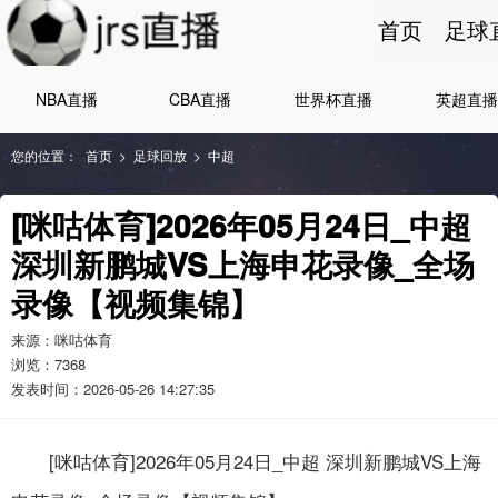
首页
足球
NBA直播
CBA直播
世界杯直播
英超直播
您的位置：
首页
>
足球回放
>
中超
[咪咕体育]2026年05月24日_中超
深圳新鹏城VS上海申花录像_全场
录像【视频集锦】
来源：咪咕体育
浏览：
7368
发表时间：2026-05-26 14:27:35
[咪咕体育]2026年05月24日_中超 深圳新鹏城VS上海