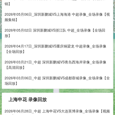
锦】
2026年05月06日_深圳新鹏城VS上海海港 中超录像_全场录像【视
频集锦】
2026年05月02日 深圳新鹏城VS浙江队 中超_全场录像【全场回
放】
2026年04月17日_深圳新鹏城VS重庆铜梁龙 中超录像_全场录像
【全场回放】
2026年03月21日_中超 深圳新鹏城VS青岛西海岸录像_全场录像
【高清回放】
2026年03月06日_中超 深圳新鹏城VS成都蓉城录像_全场录像【全
场回放】
上海申花 录像回放
2026年06月28日_中超 上海申花VS大连英博录像_全场录像【视频