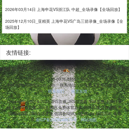
2026年03月14日 上海申花VS浙江队 中超_全场录像【全场回放】
2025年12月10日_亚精英 上海申花VS广岛三箭录像_全场录像【全
场回放】
友情链接:
等多项体育项目,支持低调模式避免广告干扰。用户可免费享受NBA常规
联系电话：173-0976-8855
联系邮箱：
vRM2sBtsA0@foxmail.com
联系地址：广东省天长市自清路740
号
联系我们
留言反馈
Copyright © 2016-2025 JRS直播,JRS低调看,NBA直播,无插件直
播,高清NBA直播,JRS直播吧,免费体育直播,篮球直播,足球直播,在
线NBA观看,JRS高清直播,低调看NBA,jrs直播nba 版权所有 备案
号:
渝ICP备2025049671号
网站地图