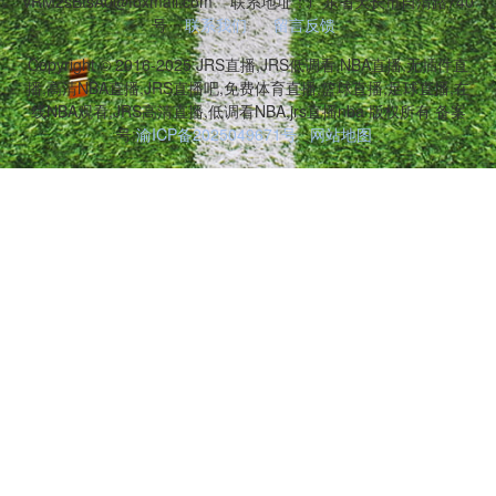
vRM2sBtsA0@foxmail.com
联系地址：广东省天长市自清路740
号
联系我们
留言反馈
Copyright © 2016-2025 JRS直播,JRS低调看,NBA直播,无插件直
播,高清NBA直播,JRS直播吧,免费体育直播,篮球直播,足球直播,在
线NBA观看,JRS高清直播,低调看NBA,jrs直播nba 版权所有 备案
号:
渝ICP备2025049671号
网站地图