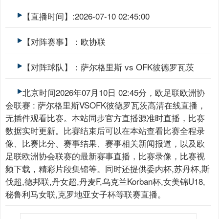
【直播时间】:2026-07-10 02:45:00
【对阵赛事】：欧协联
【对阵球队】：萨尔格里斯 vs OFK彼德罗瓦茨
北京时间2026年07月10日 02:45分，欧足联欧洲协
会联赛 : 萨尔格里斯VSOFK彼德罗瓦茨高清在线直播，
无插件观看比赛。本站同步官方直播源准时直播，比赛
数据实时更新。比赛结束后可以在本站查看比赛全程录
像、比赛比分、赛事结果、赛事相关新闻报道，以及欧
足联欧洲协会联赛的最新赛事直播，比赛录像，比赛视
频下载，精彩片段集锦等。同时还提供委内杯,苏丹杯,斯
伐超,德邦联,丹女超,丹麦F,乌克兰Korban杯,女美锦U18,
秘鲁利马女联,克罗地亚女子杯等联赛直播。