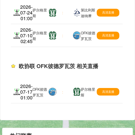
2026-
萨尔格里
第比利斯
07-24
欧协联
:
高清直播
斯
迪纳摩
01:00
2026-
萨尔格里
OFK彼德
07-10
欧协联
:
高清直播
斯
罗瓦茨
02:45
欧协联 OFK彼德罗瓦茨 相关直播
2026-
OFK彼德
萨尔格里
07-17
欧协联
:
高清直播
罗瓦茨
斯
01:00