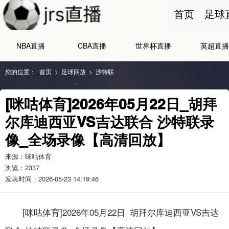
首页
足球
NBA直播
CBA直播
世界杯直播
英超直播
您的位置：
首页
>
足球回放
>
沙特联
[咪咕体育]2026年05月22日_胡拜
尔库迪西亚VS吉达联合 沙特联录
像_全场录像【高清回放】
来源：咪咕体育
浏览：
2337
发表时间：2026-05-23 14:19:46
[咪咕体育]2026年05月22日_胡拜尔库迪西亚VS吉达