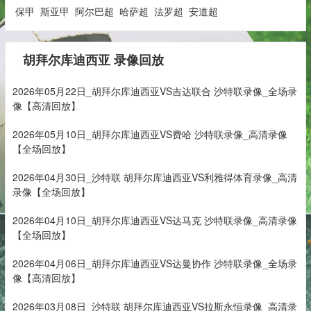
保甲
斯亚甲
阿尔巴超
哈萨超
法罗超
安道超
胡拜尔库迪西亚 录像回放
2026年05月22日_胡拜尔库迪西亚VS吉达联合 沙特联录像_全场录
像【高清回放】
2026年05月10日_胡拜尔库迪西亚VS费哈 沙特联录像_高清录像
【全场回放】
2026年04月30日_沙特联 胡拜尔库迪西亚VS利雅得体育录像_高清
录像【全场回放】
2026年04月10日_胡拜尔库迪西亚VS达马克 沙特联录像_高清录像
【全场回放】
2026年04月06日_胡拜尔库迪西亚VS达曼协作 沙特联录像_全场录
像【高清回放】
2026年03月08日_沙特联 胡拜尔库迪西亚VS拉斯永恒录像_高清录