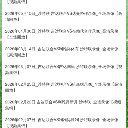
【视频集锦】
2026年05月15日_沙特联 吉达联合VS达曼协作录像_全场录像【高
清回放】
2026年04月30日_沙特联 吉达联合VS布赖代合作录像_高清录像
【全场回放】
2026年03月14日_吉达联合VS利雅得体育 沙特联录像_全场录像
【高清回放】
2026年03月07日_吉达联合VS吉达国民 沙特联录像_全场录像【视
频集锦】
2026年02月25日_沙特联 吉达联合VS哈森姆录像_全场录像【高清
回放】
2026年02月22日 吉达联合VS利雅得新月 沙特联_全场录像【视频
集锦】
2026年02月07日_吉达联合VS利雅得胜利 沙特联录像_全场录像
【视频集锦】