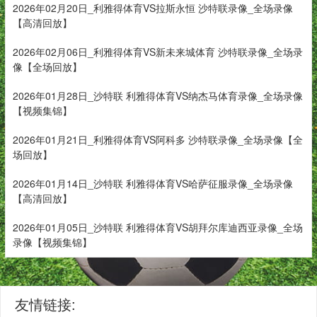
2026年02月20日_利雅得体育VS拉斯永恒 沙特联录像_全场录像
【高清回放】
2026年02月06日_利雅得体育VS新未来城体育 沙特联录像_全场录
像【全场回放】
2026年01月28日_沙特联 利雅得体育VS纳杰马体育录像_全场录像
【视频集锦】
2026年01月21日_利雅得体育VS阿科多 沙特联录像_全场录像【全
场回放】
2026年01月14日_沙特联 利雅得体育VS哈萨征服录像_全场录像
【高清回放】
2026年01月05日_沙特联 利雅得体育VS胡拜尔库迪西亚录像_全场
录像【视频集锦】
友情链接: