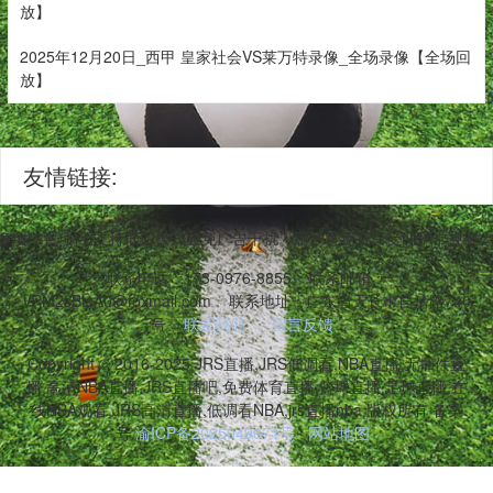
放】
2025年12月20日_西甲 皇家社会VS莱万特录像_全场录像【全场回
放】
友情链接:
等多项体育项目,支持低调模式避免广告干扰。用户可免费享受NBA常规
联系电话：173-0976-8855
联系邮箱：
vRM2sBtsA0@foxmail.com
联系地址：广东省天长市自清路740
号
联系我们
留言反馈
Copyright © 2016-2025 JRS直播,JRS低调看,NBA直播,无插件直
播,高清NBA直播,JRS直播吧,免费体育直播,篮球直播,足球直播,在
线NBA观看,JRS高清直播,低调看NBA,jrs直播nba 版权所有 备案
号:
渝ICP备2025049671号
网站地图