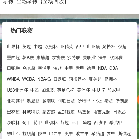
录像_全场录像【全场回放】
热门联赛
世界杯
英超
中超
欧冠杯
亚精英
西甲
世亚预
足协杯
俄超
墨西超
韩K联
柬埔超
欧协联
沙特联
美职业
法甲
欧国联
日职联
乌克超
塞浦甲
澳超
中甲
意甲
德甲
NBA
CBA
WNBA
WCBA
NBA-G
日足联
阿根廷杯
亚美超
亚洲杯
U23亚洲杯
中乙
加拿职
英足总杯
美洲杯
中U17
印尼甲
北马其甲
澳威超
越南联
阿联酋超
沙特甲
中冠
泰超
伊朗超
巴林超
科威特联
蒙古超
孟加拉超
乌兹超
塔吉克超
日职乙
欧联杯
葡甲
荷甲
世俱杯
芬超
比甲
葡超
西协甲
希腊甲
黑山乙
拉脱超
俄甲
巴西甲
奥甲
波兰甲
希腊超
罗甲
斯伐超