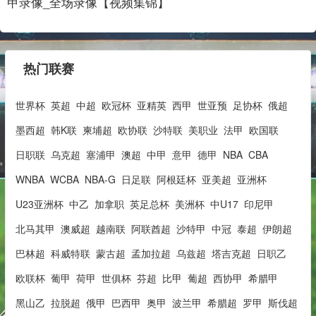
甲录像_全场录像【视频集锦】
热门联赛
世界杯
英超
中超
欧冠杯
亚精英
西甲
世亚预
足协杯
俄超
墨西超
韩K联
柬埔超
欧协联
沙特联
美职业
法甲
欧国联
日职联
乌克超
塞浦甲
澳超
中甲
意甲
德甲
NBA
CBA
WNBA
WCBA
NBA-G
日足联
阿根廷杯
亚美超
亚洲杯
U23亚洲杯
中乙
加拿职
英足总杯
美洲杯
中U17
印尼甲
北马其甲
澳威超
越南联
阿联酋超
沙特甲
中冠
泰超
伊朗超
巴林超
科威特联
蒙古超
孟加拉超
乌兹超
塔吉克超
日职乙
欧联杯
葡甲
荷甲
世俱杯
芬超
比甲
葡超
西协甲
希腊甲
黑山乙
拉脱超
俄甲
巴西甲
奥甲
波兰甲
希腊超
罗甲
斯伐超