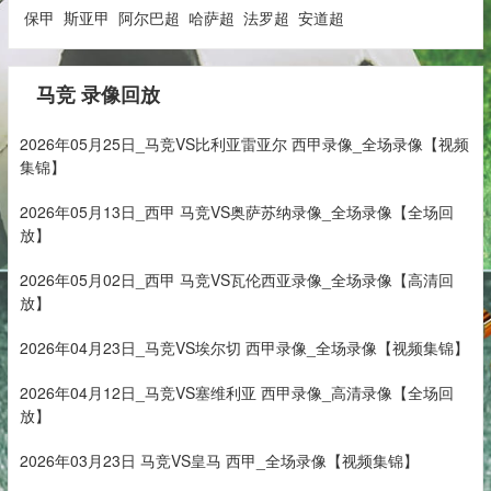
保甲
斯亚甲
阿尔巴超
哈萨超
法罗超
安道超
马竞 录像回放
2026年05月25日_马竞VS比利亚雷亚尔 西甲录像_全场录像【视频
集锦】
2026年05月13日_西甲 马竞VS奥萨苏纳录像_全场录像【全场回
放】
2026年05月02日_西甲 马竞VS瓦伦西亚录像_全场录像【高清回
放】
2026年04月23日_马竞VS埃尔切 西甲录像_全场录像【视频集锦】
2026年04月12日_马竞VS塞维利亚 西甲录像_高清录像【全场回
放】
2026年03月23日 马竞VS皇马 西甲_全场录像【视频集锦】