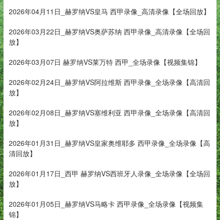
2026年04月11日_赫罗纳VS皇马 西甲录像_高清录像【全场回放】
2026年03月22日_赫罗纳VS奥萨苏纳 西甲录像_高清录像【全场回
放】
2026年03月07日 赫罗纳VS莱万特 西甲_全场录像【视频集锦】
2026年02月24日_赫罗纳VS阿拉维斯 西甲录像_全场录像【高清回
放】
2026年02月08日_赫罗纳VS塞维利亚 西甲录像_全场录像【高清回
放】
2026年01月31日_赫罗纳VS皇家奥维耶多 西甲录像_全场录像【高
清回放】
2026年01月17日_西甲 赫罗纳VS西班牙人录像_全场录像【全场回
放】
2026年01月05日_赫罗纳VS马略卡 西甲录像_全场录像【视频集
锦】